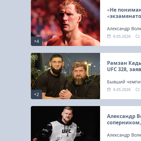
«Не понимаю
«экзаменато
Александр Волк
боем с Кортес-
6.05.2026
+4
Рамзан Кады
UFC 328, зая
Бывший чемпио
станет секунд
6.05.2026
+2
Стрикленда.
Александр В
23-25.10.2026
соперником,
Александр Волк
Spanish Autumn Camp 2026