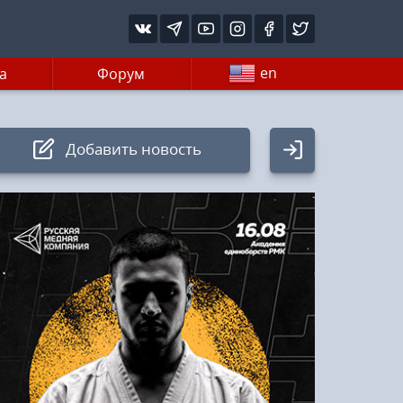
en
а
Форум
Добавить новость
Авторизация
Логин:
Пароль
Войти