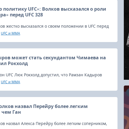
 политику UFC»: Волков высказался о роли
ра» перед UFC 328
ов жестко высказался о своем положении в UFC перед
Акостой.
UFC и MMA
ров может стать секундантом Чимаева на
вил Рокхолд
н UFC Люк Рокхолд допустил, что Рамзан Кадыров
антом Хамзата Чимаева в поединке против Шона
UFC и MMA
олков назвал Перейру более легким
16.08.2026
 чем Ган
ов назвал Алекса Перейру более легким соперником,
RCC Kyokushin Fight 5