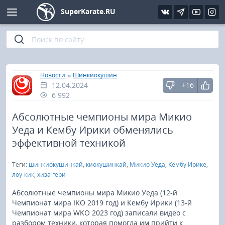
SuperKarate.RU
Киокушинкай
Фото
Интервью
Уроки каратэ
Кёкусин (IFK)
Видео
Статьи
Файлы
»
»
Главная
Новости
Шинкиокушин
12.04.2024
+16
Шинкиокушинкай
Библиотека
6 992
Кекусин-кан
Абсолютные чемпионы мира Микио
Уеда и Кембу Ирики обменялись
Кикбоксинг и K-1
эффективной техникой
Теги:
шинкиокушинкай
,
киокушинкай
,
Микио Уеда
,
Кембу Ирике
,
Бокс
лоу-кик
,
хиза гери
UFC и MMA
Абсолютные чемпионы мира Микио Уеда (12-й
Чемпионат мира IKO 2019 год) и Кембу Ирики (13-й
Чемпионат мира WKO 2023 год) записали видео с
Муай тай
разбором техники, которая помогла им прийти к