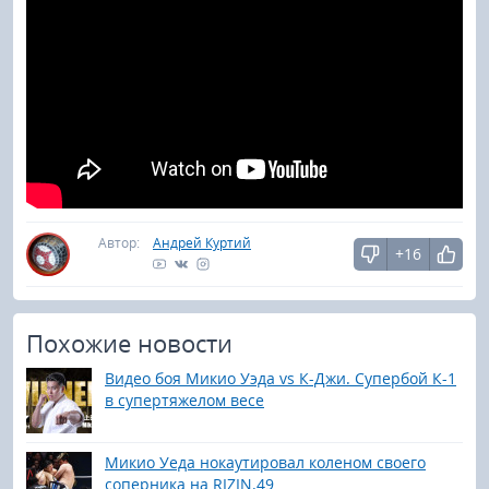
Автор:
Андрей Куртий
+16
Похожие новости
Видео боя Микио Уэда vs К-Джи. Супербой К-1
в супертяжелом весе
Микио Уеда нокаутировал коленом своего
соперника на RIZIN.49