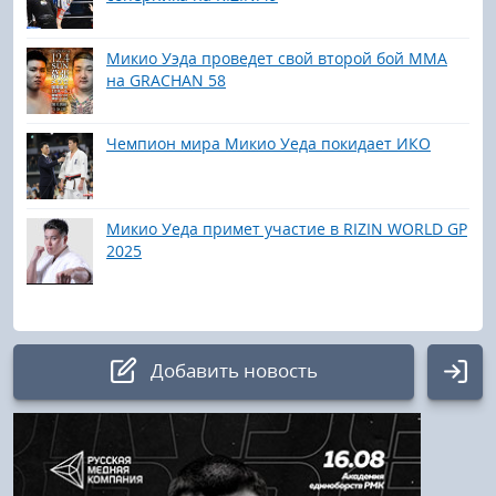
Микио Уэда проведет свой второй бой ММА
на GRACHAN 58
Чемпион мира Микио Уеда покидает ИКО
Микио Уеда примет участие в RIZIN WORLD GP
2025
Добавить новость
Авторизация
Логин: