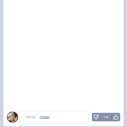
+4
Автор:
makar