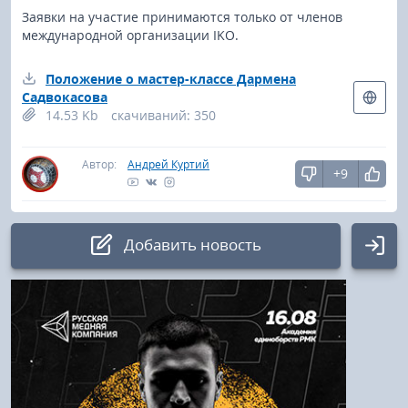
Заявки на участие принимаются только от членов
международной организации IKO.
Положение о мастер-классе Дармена
Садвокасова
14.53 Kb
cкачиваний: 350
Автор:
Андрей Куртий
+9
Добавить новость
Авторизация
Логин: