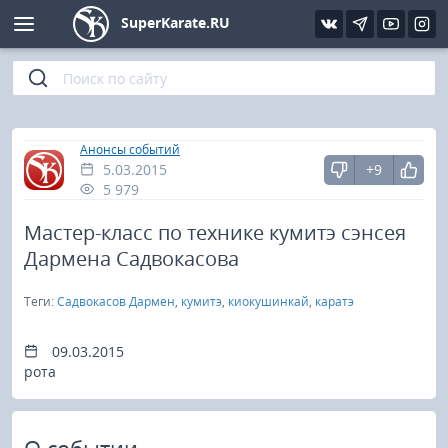
SuperKarate.RU
Киокушинкай
Фото
Интервью
Уроки каратэ
Кёкусин (IFK)
Видео
Статьи
Файлы
»
Главная
Анонсы событий
5.03.2015
+9
Шинкиокушинкай
Библиотека
5 979
Кекусин-кан
Мастер-класс по технике кумитэ сэнсея
Дармена Садвокасова
Кикбоксинг и K-1
Теги:
Садвокасов Дармен
,
кумитэ
,
киокушинкай
,
каратэ
Бокс
09.03.2015
рота
UFC и MMA
Муай тай