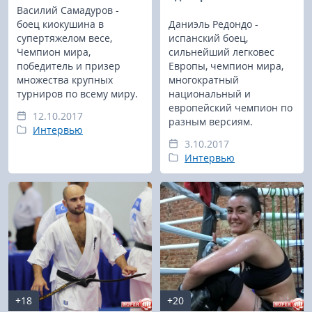
Василий Самадуров -
боец киокушина в
Даниэль Редондо -
супертяжелом весе,
испанский боец,
Чемпион мира,
сильнейший легковес
победитель и призер
Европы, чемпион мира,
множества крупных
многократный
турниров по всему миру.
национальный и
европейский чемпион по
12.10.2017
разным версиям.
Интервью
3.10.2017
Интервью
+18
+20