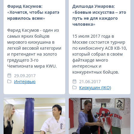
Фарид Касумов:
Дилшода Умарова:
«Хочется, чтобы каратэ
«Боевые искусства – это
нравилось всем»
путь не для каждого
человека»
Фарид Касумов - один из
самых ярких бойцов
15 июля 2017 года в
мирового киокушина в
Москве состоится турнир
легкой весовой категории
по кикбоксингу АСВ КВ-10,
и претендент на золото
который собрал в своём
грядущего 3-го
файткарде много
Чемпионата мира KWU.
интересных и
конкурентных бойцов.
29.09.2017
Интервью
21.06.2017
Киокушин (IKO)