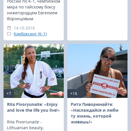
России по К-1, чемпионом
мира по тайскому боксу
нижегородцем Евгением
Воронцовым.
14.10.2016
Кикбоксинг (К-1)
+7
+16
Rita Pivoryunaite: «Enjoy
Рита Пиворюнайте:
and love the life you live!»
«Наслаждайся и люби
ту жизнь, которой
Rita Pivoriunaite -
живешь!»
Lithuanian beauty,