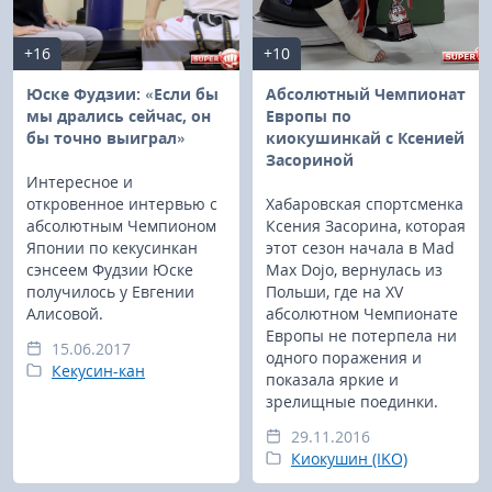
+16
+10
Юске Фудзии: «Если бы
Абсолютный Чемпионат
мы дрались сейчас, он
Европы по
бы точно выиграл»
киокушинкай с Ксенией
Засориной
Интересное и
откровенное интервью с
Хабаровская спортсменка
абсолютным Чемпионом
Ксения Засорина, которая
Японии по кекусинкан
этот сезон начала в Mad
сэнсеем Фудзии Юске
Max Dojo, вернулась из
получилось у Евгении
Польши, где на XV
Алисовой.
абсолютном Чемпионате
Европы не потерпела ни
15.06.2017
одного поражения и
Кекусин-кан
показала яркие и
зрелищные поединки.
29.11.2016
Киокушин (IKO)