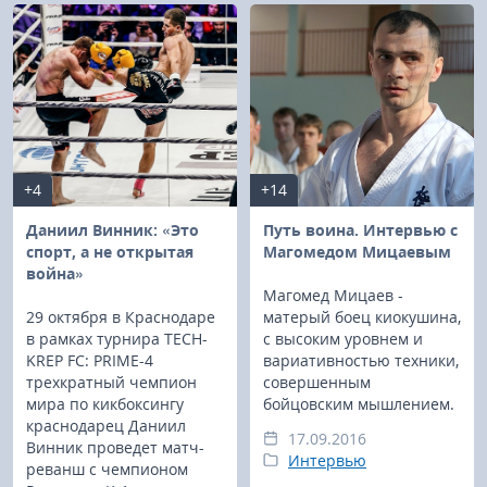
+4
+14
Даниил Винник: «Это
Путь воина. Интервью с
спорт, а не открытая
Магомедом Мицаевым
война»
Магомед Мицаев -
29 октября в Краснодаре
матерый боец киокушина,
в рамках турнира TECH-
с высоким уровнем и
KREP FC: PRIME-4
вариативностью техники,
трехкратный чемпион
совершенным
мира по кикбоксингу
бойцовским мышлением.
краснодарец Даниил
17.09.2016
Винник проведет матч-
Интервью
реванш с чемпионом