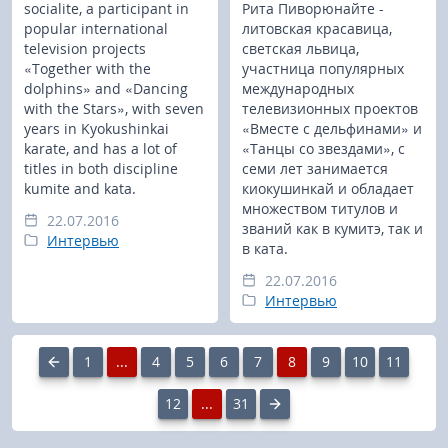
socialite, a participant in
Рита Пиворюнайте -
popular international
литовская красавица,
television projects
светская львица,
«Together with the
участница популярных
dolphins» and «Dancing
международных
with the Stars», with seven
телевизионных проектов
years in Kyokushinkai
«Вместе с дельфинами» и
karate, and has a lot of
«Танцы со звездами», с
titles in both discipline
семи лет занимается
kumite and kata.
киокушинкай и обладает
множеством титулов и
22.07.2016
званий как в кумитэ, так и
Интервью
в ката.
22.07.2016
Интервью
1
...
4
5
6
7
8
9
10
11
12
...
31