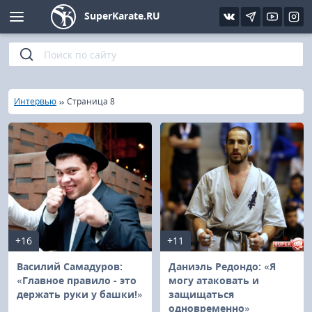
SuperKarate.RU
Киокушинкай
Фото
Интервью
Уроки каратэ
Кёкусин (IFK)
Видео
Статьи
Файлы
»
»
Главная
Интервью
Страница 8
Шинкиокушинкай
Библиотека
Кекусин-кан
Кикбоксинг и K-1
Бокс
+16
+11
UFC и MMA
Василий Самадуров:
Даниэль Редондо: «Я
«Главное правило - это
могу атаковать и
держать руки у башки!»
защищаться
Муай тай
одновременно»