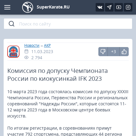
SuperKarate.RU
Киокушинкай
Фото
Интервью
Уроки каратэ
Кёкусин (IFK)
Видео
Статьи
Файлы
»
»
Главная
Новости
АКР
11.03.2023
+3
Шинкиокушинкай
Библиотека
2 794
Кекусин-кан
Комиссия по допуску Чемпионата
России по киокусинкай IFK 2023
Кикбоксинг и K-1
10 марта 2023 года состоялась комиссия по допуску XXXIII
Чемпионата России, Первенства России и региональных
Бокс
соревнований "Надежды России", которые состоятся 11-
12 марта 2023 года в Московском центре боевых
UFC и MMA
искусств.
По итогам регистрации, в соревнованиях примут
Муай тай
участие 792 спортсмена, представляющих 44 региона