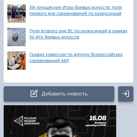
XVI юношеские Игры боевых искусств: пули
первого дня соревнований по киокусинкай
Пули второго дня ВС по киокусинкай в рамках
XV Игр боевых искусств
График комиссии по допуску Всероссийских
соревнований АКР
Добавить новость
Авторизация
Логин: