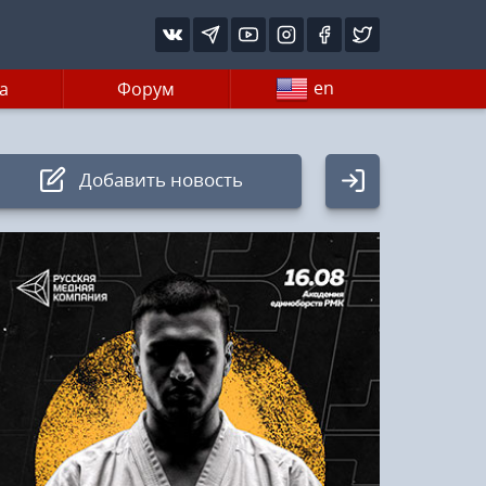
en
а
Форум
Добавить новость
Авторизация
Логин:
Пароль
Войти