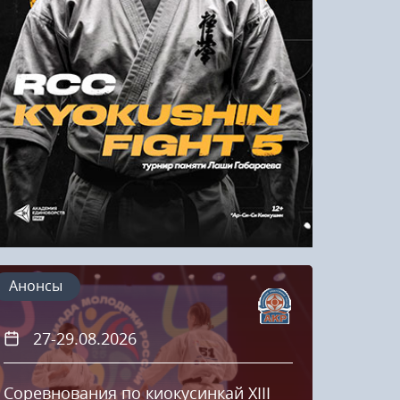
Напомнить пароль
Регистрация
Анонсы
27-29.08.2026
20
Соревнования по киокусинкай XIII
Кубок