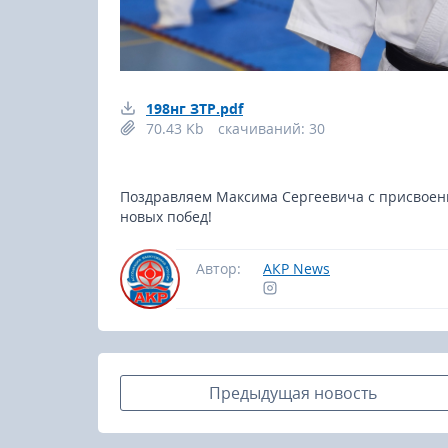
198нг ЗТР.pdf
70.43 Kb
cкачиваний: 30
Поздравляем Максима Сергеевича с присвоени
новых побед!
Автор:
АКР News
Предыдущая новость