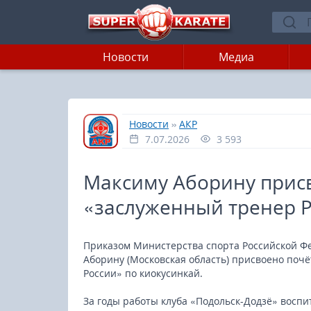
Новости
Медиа
»
»
Главная
Новости
АКР
7.07.2026
3 593
Максиму Аборину прис
«заслуженный тренер 
Приказом Министерства спорта Российской Фе
Аборину (Московская область) присвоено поч
России» по киокусинкай.
За годы работы клуба «Подольск-Додзё» восп