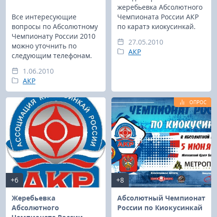
жеребьевка Абсолютного
Все интересующие
Чемпионата России АКР
вопросы по Абсолютному
по каратэ киокусинкай.
Чемпионату России 2010
27.05.2010
можно уточнить по
АКР
следующим телефонам.
1.06.2010
АКР
ОПРОС
+6
+8
Жеребьевка
Абсолютный Чемпионат
Абсолютного
России по Киокусинкай