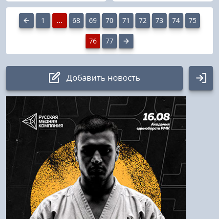
1
...
68
69
70
71
72
73
74
75
76
77
Добавить новость
Авторизация
Логин:
Пароль
Войти