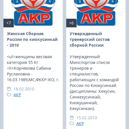
+7
+6
Женская Сборная
Утвержденный
России по киокусинкай
тренерский состав
- 2010
сборной России
<ul>женщины весовая
Утвержденный
категория 55 Кг
Минспортом список
<li>Корнякова Сабина
тренеров и
Руслановна -
специалистов,
16.03.1989,МС,ФККР IKO, г.
работающих с командой
России по Киокусинкай
18.02.2010
(дисциплины: Кекусин,
АКР
Синкекусинкай,
Киокушинкай,
Кекусинкан).
15.02.2010
АКР