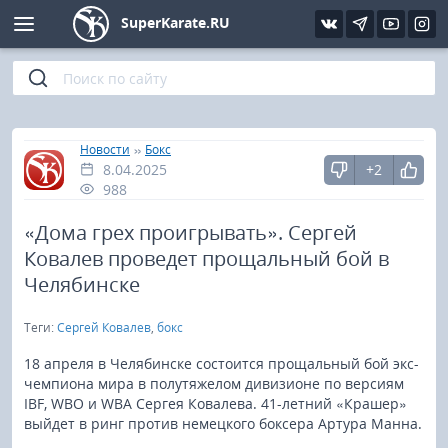
SuperKarate.RU
Киокушинкай
Фото
Интервью
Уроки каратэ
Кёкусин (IFK)
Видео
Статьи
Файлы
»
»
Главная
Новости
Бокс
8.04.2025
+2
Шинкиокушинкай
Библиотека
988
Кекусин-кан
«Дома грех проигрывать». Сергей
Ковалев проведет прощальный бой в
Кикбоксинг и K-1
Челябинске
Теги:
Сергей Ковалев
,
бокс
Бокс
18 апреля в Челябинске состоится прощальный бой экс-
UFC и MMA
чемпиона мира в полутяжелом дивизионе по версиям
IBF, WBO и WBA Сергея Ковалева. 41-летний «Крашер»
выйдет в ринг против немецкого боксера Артура Манна.
Муай тай