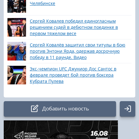
Челябинске
Сергей Ковалев победил единогласным
решением судей в дебютном поединке в
первом тяжелом весе
Сергей Ковалёв защитил свои титулы в бою
против Энтони Ярда, одержав досрочную
победу в 11 раунде. Видео
Экс-чемпион UFC Джуниор Дос Сантос в
феврале проведет бой против боксера
Кубрата Пулева
Добавить новость
Авторизация