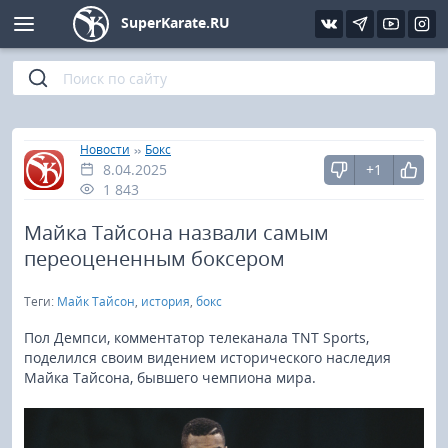
SuperKarate.RU
Киокушинкай
Фото
Интервью
Уроки каратэ
Кёкусин (IFK)
Видео
Статьи
Файлы
»
»
Главная
Новости
Бокс
8.04.2025
+1
Шинкиокушинкай
Библиотека
1 843
Кекусин-кан
Майка Тайсона назвали самым
переоцененным боксером
Кикбоксинг и K-1
Теги:
Майк Тайсон
,
история
,
бокс
Бокс
Пол Демпси, комментатор телеканала TNT Sports,
поделился своим видением исторического наследия
Майка Тайсона, бывшего чемпиона мира.
UFC и MMA
Муай тай