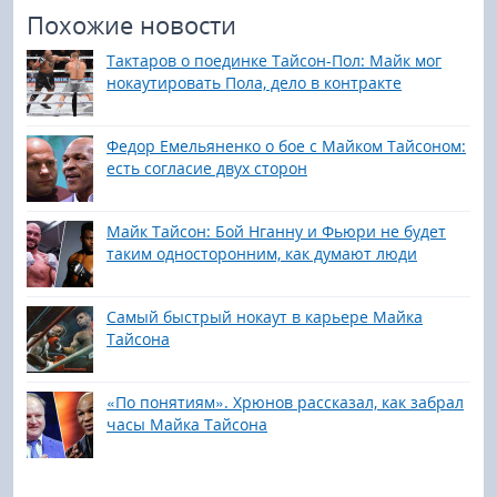
Похожие новости
Тактаров о поединке Тайсон-Пол: Майк мог
нокаутировать Пола, дело в контракте
Федор Емельяненко о бое с Майком Тайсоном:
есть согласие двух сторон
Майк Тайсон: Бой Нганну и Фьюри не будет
таким односторонним, как думают люди
Самый быстрый нокаут в карьере Майка
Тайсона
«По понятиям». Хрюнов рассказал, как забрал
часы Майка Тайсона