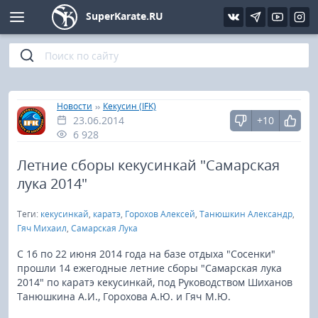
SuperKarate.RU
Киокушинкай
Фото
Интервью
Уроки каратэ
Кёкусин (IFK)
Видео
Статьи
Файлы
»
»
Главная
Новости
Кекусин (IFK)
23.06.2014
+10
Шинкиокушинкай
Библиотека
6 928
Кекусин-кан
Летние сборы кекусинкай "Самарская
лука 2014"
Кикбоксинг и K-1
Теги:
кекусинкай
,
каратэ
,
Горохов Алексей
,
Танюшкин Александр
,
Гяч Михаил
,
Самарская Лука
Бокс
С 16 по 22 июня 2014 года на базе отдыха "Сосенки"
прошли 14 ежегодные летние сборы "Самарская лука
UFC и MMA
2014" по каратэ кекусинкай, под Руководством Шиханов
Танюшкина А.И., Горохова А.Ю. и Гяч М.Ю.
Муай тай