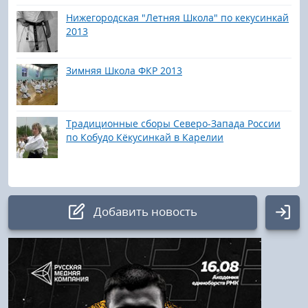
Нижегородская "Летняя Школа" по кекусинкай
2013
Зимняя Школа ФКР 2013
Традиционные сборы Северо-Запада России
по Кобудо Кёкусинкай в Карелии
Добавить новость
Авторизация
Логин: