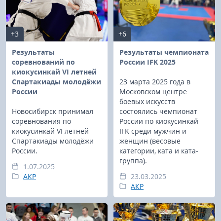
+3
+6
Результаты
Результаты чемпионата
соревнований по
России IFK 2025
киокусинкай VI летней
Спартакиады молодёжи
23 марта 2025 года в
России
Московском центре
боевых искусств
Новосибирск принимал
состоялись чемпионат
соревнования по
России по киокусинкай
киокусинкай VI летней
IFK среди мужчин и
Спартакиады молодёжи
женщин (весовые
России.
категории, ката и ката-
группа).
1.07.2025
АКР
23.03.2025
АКР