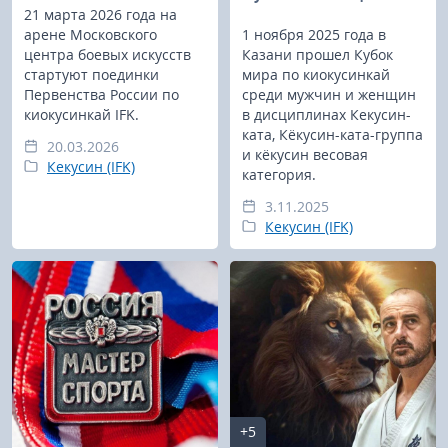
21 марта 2026 года на
арене Московского
1 ноября 2025 года в
центра боевых искусств
Казани прошел Кубок
стартуют поединки
мира по киокусинкай
Первенства России по
среди мужчин и женщин
киокусинкай IFK.
в дисциплинах Кекусин-
ката, Кёкусин-ката-группа
20.03.2026
и кёкусин весовая
Кекусин (IFK)
категория.
3.11.2025
Кекусин (IFK)
+5