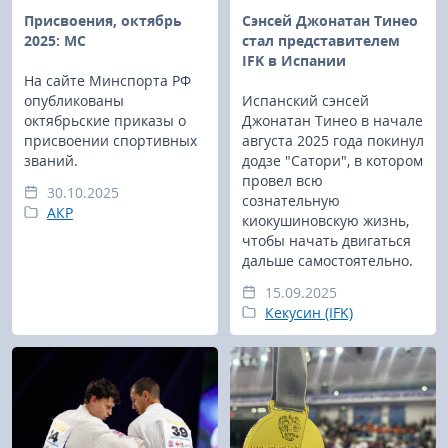
Присвоения, октябрь
Сэнсей Джонатан Тинео
2025: МС
стал представителем
IFK в Испании
На сайте Минспорта РФ
опубликованы
Испанский сэнсей
октябрьские приказы о
Джонатан Тинео в начале
присвоении спортивных
августа 2025 года покинул
званий.
додзе "Сатори", в котором
провел всю
30.10.2025
сознательную
АКР
киокушиновскую жизнь,
чтобы начать двигаться
дальше самостоятельно.
15.09.2025
Кекусин (IFK)