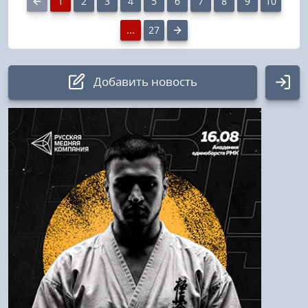
1
2
3
4
5
6
7
8
9
10
...
27
Добавить новость
Авторизация
Логин:
Пароль
Войти
Напомнить пароль