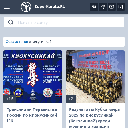
SuperKarate.RU
Киокушинкай
Фото
Интервью
Уроки каратэ
Кёкусин (IFK)
Видео
Статьи
Файлы
»
»
Главная
Облако тегов
кекусинкай
Шинкиокушинкай
Библиотека
Кекусин-кан
Кикбоксинг и K-1
Бокс
+16
+2
UFC и MMA
Трансляция Первенства
Результаты Кубка мира
России по киокусинкай
2025 по киокусинкай
IFK
(Кекусинкай) среди
Муай тай
мужчин и женщин