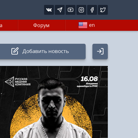
en
а
Форум
Добавить новость
Авторизация
Логин:
Пароль
Войти