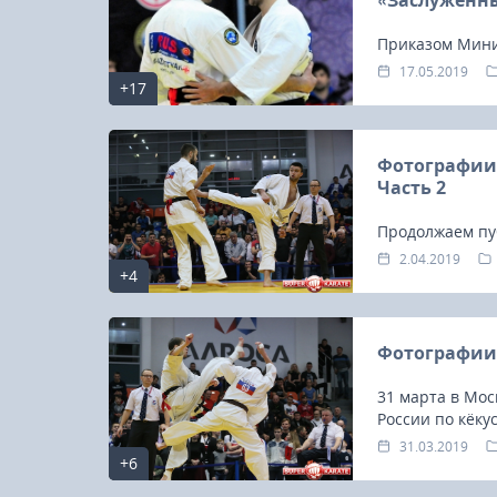
«Заслуженн
Приказом Минис
мая 2019 года,
17.05.2019
+17
почетное спор
Фотографии 
Часть 2
Продолжаем пу
чемпионата Рос
2.04.2019
+4
Москве, в Моск
Фотографии 
31 марта в Мос
России по кёку
31.03.2019
+6