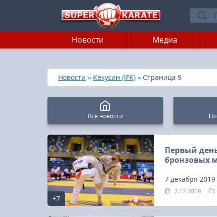
Новости
Медиа
»
»
»
Главная
Новости
Кекусин (IFK)
Страница 9
Все новости
Но
Первый день
бронзовых 
7 декабря 2019
день IV Чемпи
7.12.2019
+7