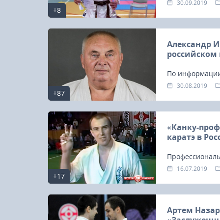
«Сибирский мас
30.09.2019
+8
Александр И
российском
По информации
Международной
30.08.2019
+87
Танюшкину при
«Канку-проф
каратэ в Рос
Профессиональн
проведя первы
16.07.2019
+17
Артем Назар