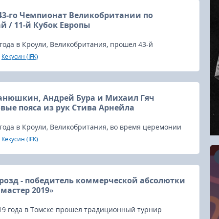
43-го Чемпионат Великобритании по
 / 11-й Кубок Европы
 года в Кроули, Великобритания, прошел 43-й
кобритании по киокушинкай (43rd British Open 2019 /
Кекусин (IFK)
ope 2019).
анюшкин, Андрей Бура и Михаил Гяч
вые пояса из рук Стива Арнейла
 года в Кроули, Великобритания, во время церемонии
 Кубка Европы по киокушинкай, Ханши Стив Арнейл -
Кекусин (IFK)
дан - вручил высшие пояса руководителям российского
розд - победитель коммерческой абсолютки
16.08.2026
мастер 2019»
19 года в Томске прошел традиционный турнир
RCC Kyokushin Fight 5