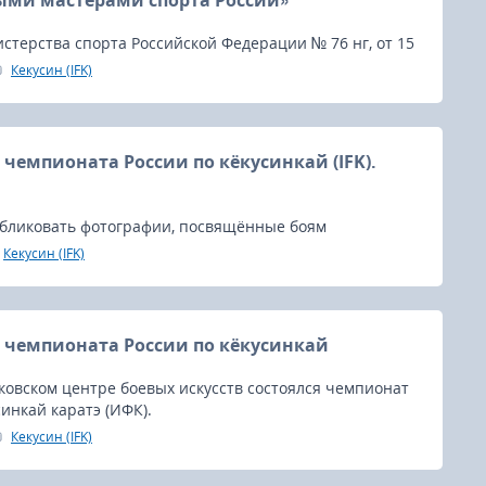
ыми мастерами спорта России»
терства спорта Российской Федерации № 76 нг, от 15
 Артему Назаретяну и Сергею Чмуневичу присвоено
Кекусин (IFK)
тивное звание «Заслуженный мастер спорта России».
чемпионата России по кёкусинкай (IFK).
бликовать фотографии, посвящённые боям
сии по кёкусинкай (IFK), состоявшегося 31 марта в
Кекусин (IFK)
овском центре боевых искусств.
чемпионата России по кёкусинкай
ковском центре боевых искусств состоялся чемпионат
синкай каратэ (ИФК).
Кекусин (IFK)