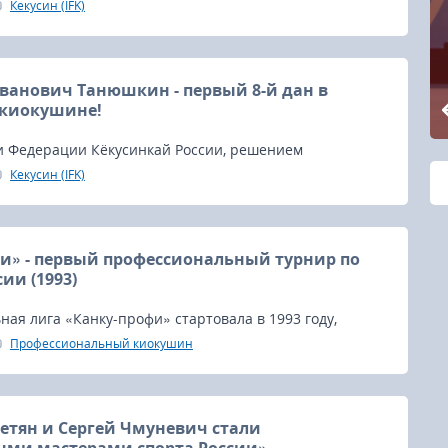
тер», который проводят представители IFK.
Кекусин (IFK)
ванович Танюшкин - первый 8-й дан в
 киокушине!
 Федерации Кёкусинкай России, решением
 Федерации Каратэ (IFK) Александру Ивановичу
Кекусин (IFK)
своен 8 дан.
и» - первый профессиональный турнир по
сии (1993)
ая лига «Канку-профи» стартовала в 1993 году,
й турнир в Москве.
Профессиональный киокушин
етян и Сергей Чмуневич стали