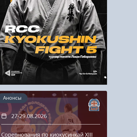
Напомнить пароль
Регистрация
Анонсы
27-29.08.2026
20
Соревнования по киокусинкай XIII
Кубок