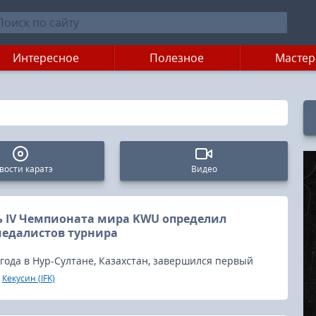
Интересное
Полезное
Мастер
вости каратэ
Видео
 IV Чемпионата мира KWU определил
медалистов турнира
 года в Нур-Султане, Казахстан, завершился первый
оната мира KWU.
Кекусин (IFK)