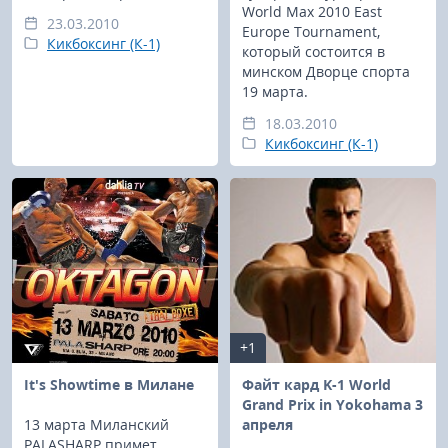
World Max 2010 East
23.03.2010
Europe Tournament,
Кикбоксинг (К-1)
который состоится в
минском Дворце спорта
19 марта.
18.03.2010
Кикбоксинг (К-1)
+1
It's Showtime в Милане
Файт кард K-1 World
Grand Prix in Yokohama 3
13 марта Миланский
апреля
PALASHARP примет