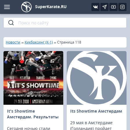
SuperKarate.RU
Киокушинкай
Фото
Интервью
Уроки каратэ
Кёкусин (IFK)
Видео
Статьи
Файлы
»
»
»
Главная
Новости
Кикбоксинг (К-1)
Страница 118
Шинкиокушинкай
Библиотека
Кекусин-кан
Кикбоксинг и K-1
Бокс
UFC и MMA
It's Showtime
Its Showtime Амстердам
Амстердам. Результаты
29 мая в Амстердаме
Муай тай
Сегодня ночью стали
(Голландия) пройдет