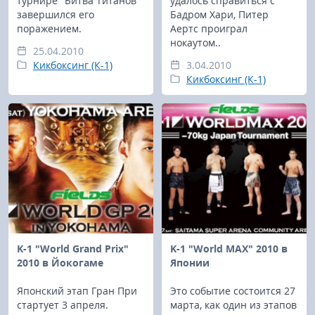
турнире "Битва Титанов"
удалось справиться с
завершился его
Бадром Хари, Питер
поражением.
Аертс проиграл
нокаутом..
25.04.2010
Кикбоксинг (К-1)
3.04.2010
Кикбоксинг (К-1)
K-1 "World Grand Prix"
K-1 "World MAX" 2010 в
2010 в Йокогаме
Японии
Японский этап Гран При
Это событие состоится 27
стартует 3 апреля.
марта, как один из этапов