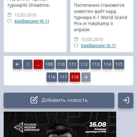
турнирIts Showtime.
Постепенно становится
известен файт кард
13.03.2010
турнира K-1 World Grand
Кикбоксинг (К-1)
Prix in Yokohama 3
апреля.
10.03.2010
Кикбоксинг (К-1)
1
...
109
110
111
112
113
114
115
116
117
118
Добавить новость
Авторизация
Логин: