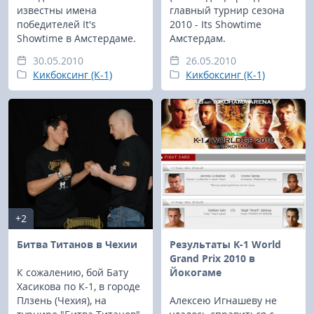
известны имена
главный турнир сезона
победителей It's
2010 - Its Showtime
Showtime в Амстердаме.
Амстердам.
30.05.2010
26.05.2010
Кикбоксинг (К-1)
Кикбоксинг (К-1)
+2
Битва Титанов в Чехии
Результаты K-1 World
Grand Prix 2010 в
К сожалению, бой Бату
Йокогаме
Хасикова по К-1, в городе
Плзень (Чехия), на
Алексею Игнашеву не