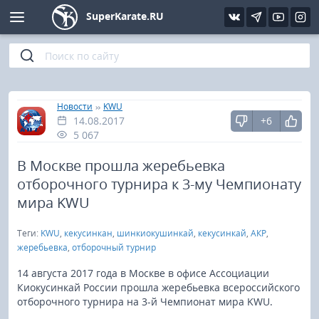
SuperKarate.RU
Киокушинкай
Фото
Интервью
Уроки каратэ
Кёкусин (IFK)
Видео
Статьи
Файлы
»
»
Главная
Новости
KWU
14.08.2017
+6
Шинкиокушинкай
Библиотека
5 067
Кекусин-кан
В Москве прошла жеребьевка
отборочного турнира к 3-му Чемпионату
Кикбоксинг и K-1
мира KWU
Теги:
KWU
,
кекусинкан
,
шинкиокушинкай
,
кекусинкай
,
АКР
,
Бокс
жеребьевка
,
отборочный турнир
UFC и MMA
14 августа 2017 года в Москве в офисе Ассоциации
Киокусинкай России прошла жеребьевка всероссийского
отборочного турнира на 3-й Чемпионат мира KWU.
Муай тай