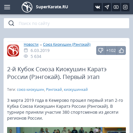
SuperKarate.RU
Киокушинкай
Фото
Интервью
Уроки каратэ
Кёкусин (IFK)
Видео
Статьи
Файлы
»
»
Главная
Новости
Союз Киокушин (Рэнгокай)
6.03.2019
+102
Шинкиокушинкай
Библиотека
5 634
Кекусин-кан
2-й Кубок Союза Киокушин Каратэ
России (Рэнгокай). Первый этап
Кикбоксинг и K-1
Теги:
союз киокушин
,
Рэнгокай
,
киокушинкай
Бокс
3 марта 2019 года в Кемерово прошел первый этап 2-го
Кубка Союза Киокушин Каратэ России (Рэнгокай). В
турнире приняли участие 380 спортсменов из десяти
UFC и MMA
регионов России.
Муай тай