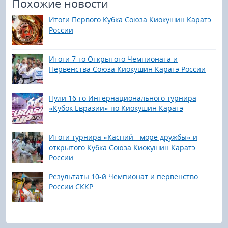
Похожие новости
Итоги Первого Кубка Союза Киокушин Каратэ
России
Итоги 7-го Открытого Чемпионата и
Первенства Союза Киокушин Каратэ России
Пули 16-го Интернационального турнира
«Кубок Евразии» по Киокушин Каратэ
Итоги турнира «Каспий - море дружбы» и
открытого Кубка Союза Киокушин Каратэ
России
Результаты 10-й Чемпионат и первенство
России СККР