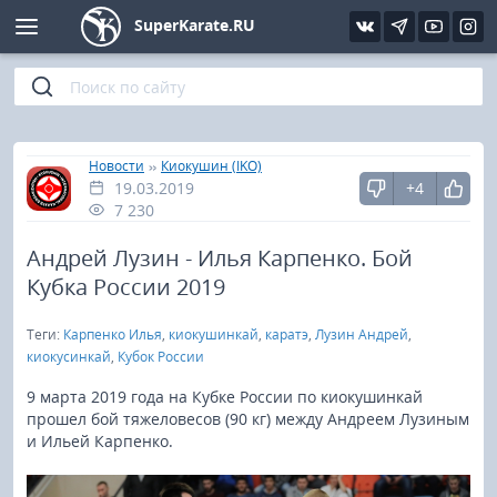
SuperKarate.RU
Киокушинкай
Фото
Интервью
Уроки каратэ
Кёкусин (IFK)
Видео
Статьи
Файлы
»
»
Главная
Новости
Киокушин (IKO)
19.03.2019
+4
Шинкиокушинкай
Библиотека
7 230
Кекусин-кан
Андрей Лузин - Илья Карпенко. Бой
Кубка России 2019
Кикбоксинг и K-1
Теги:
Карпенко Илья
,
киокушинкай
,
каратэ
,
Лузин Андрей
,
киокусинкай
,
Кубок России
Бокс
9 марта 2019 года на Кубке России по киокушинкай
прошел бой тяжеловесов (90 кг) между Андреем Лузиным
UFC и MMA
и Ильей Карпенко.
Муай тай