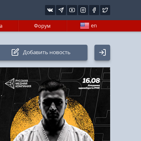
en
а
Форум
Добавить новость
Авторизация
Логин:
Пароль
Войти