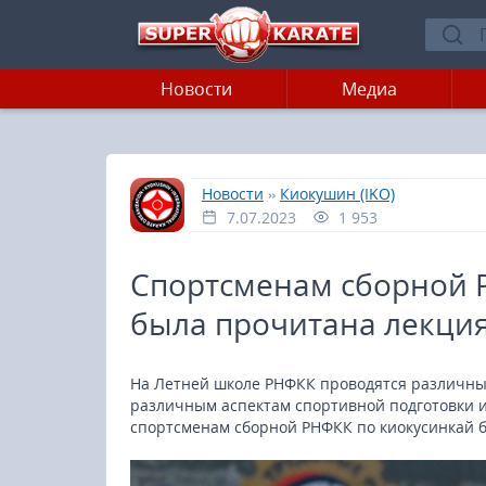
Новости
Медиа
»
»
Главная
Новости
Киокушин (IKO)
7.07.2023
1 953
Спортсменам сборной 
была прочитана лекция
На Летней школе РНФКК проводятся различны
различным аспектам спортивной подготовки и
спортсменам сборной РНФКК по киокусинкай б