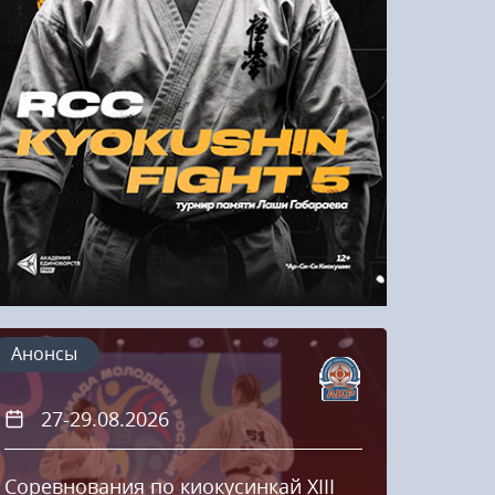
Напомнить пароль
Регистрация
Анонсы
27-29.08.2026
20
Соревнования по киокусинкай XIII
Кубок