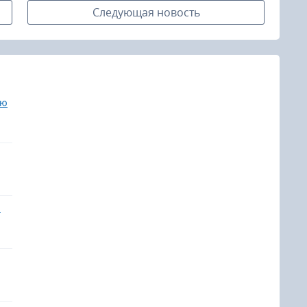
Следующая новость
ию
а