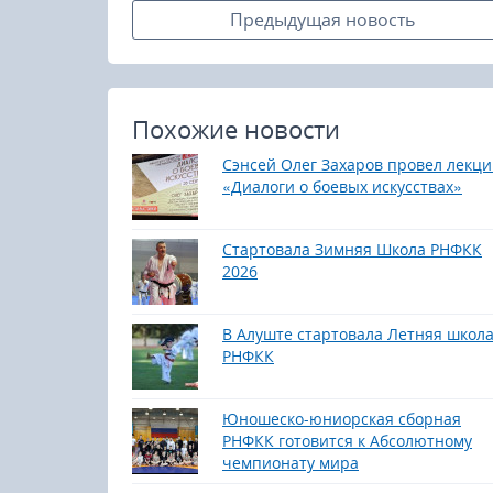
Предыдущая новость
Похожие новости
Сэнсей Олег Захаров провел лекц
«Диалоги о боевых искусствах»
Стартовала Зимняя Школа РНФКК
2026
В Алуште стартовала Летняя школ
РНФКК
Юношеско-юниорская сборная
РНФКК готовится к Абсолютному
чемпионату мира