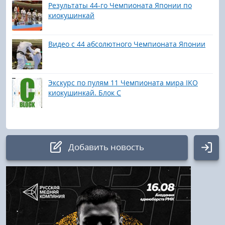
Результаты 44-го Чемпионата Японии по
киокушинкай
Видео с 44 абсолютного Чемпионата Японии
Экскурс по пулям 11 Чемпионата мира IKO
киокушинкай. Блок С
Добавить новость
Авторизация
Логин: