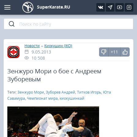
SuperKarate.RU
Киокушинкай
Фото
Интервью
Уроки каратэ
Кёкусин (IFK)
Видео
Статьи
Файлы
»
»
Главная
Новости
Киокушин (IKO)
9.05.2013
+11
Шинкиокушинкай
Библиотека
10 508
Кекусин-кан
Зенжуро Мори о бое с Андреем
Зуборевым
Кикбоксинг и K-1
Теги:
Зенжуро Мори
,
Зуборев Андрей
,
Титков Игорь
,
Юта
Савамура
,
Чемпионат мира
,
киокушинкай
Бокс
UFC и MMA
Муай тай