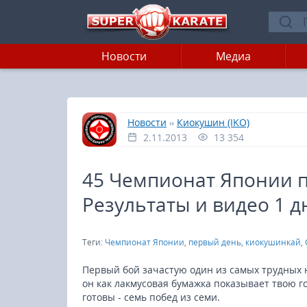
Новости
Медиа
»
»
Главная
Новости
Киокушин (IKO)
2.11.2013
13 354
45 Чемпионат Японии 
Результаты и видео 1 д
Теги:
Чемпионат Японии
,
первый день
,
киокушинкай
,
Первый бой зачастую один из самых трудных н
он как лакмусовая бумажка показывает твою г
готовы - семь побед из семи.