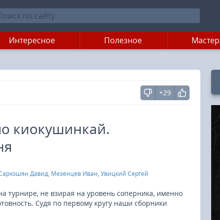
Интересное
Полезное
Мастер
+29
по киокушинкай.
ня
Сархошян Давид
,
Мезенцев Иван
,
Увицкий Сергей
а турнире, не взирая на уровень соперника, именно
отовность. Судя по первому кругу наши сборники