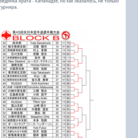
динка Арата - Капанадзе, но как оказалось, не только
турнира.