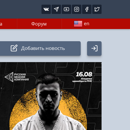
en
а
Форум
Добавить новость
Авторизация
Логин:
Пароль
Войти