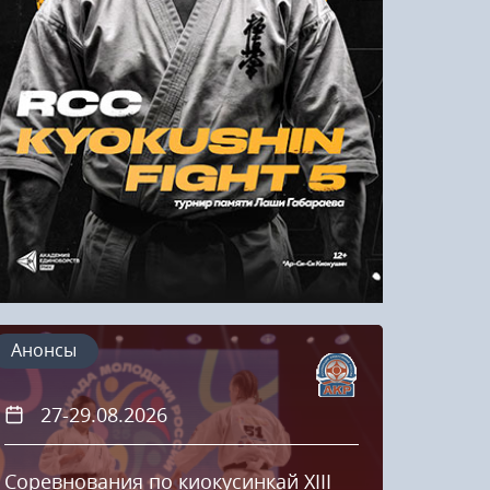
Напомнить пароль
Регистрация
Анонсы
27-29.08.2026
20
Соревнования по киокусинкай XIII
Кубок