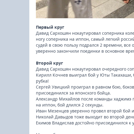
Первый круг
Давид Сархошян нокаутировал соперника колен
ногу соперника на иппон, самый легкий росс
судей в свою пользу подрался 2 времени, все 
уверенно закончили поединки в основное вре
Второй круг
Давид Сархошян нокаутировал очередного сопе
Кирилл Кочнев выиграл бой у Юты Такахаши,
рубка!
Сергей Увицкий проиграл в равном бою, боков
присоединился за японского бойца.
Александр Михайлов после команды хаджимэ п
на иппон, бой длился 2 секунды.
Иван Мезенцев уверенно провел второй бой и
Николай Давыдов тоже выходит во второй ден
Екимов Владислав достойно присоединился к 