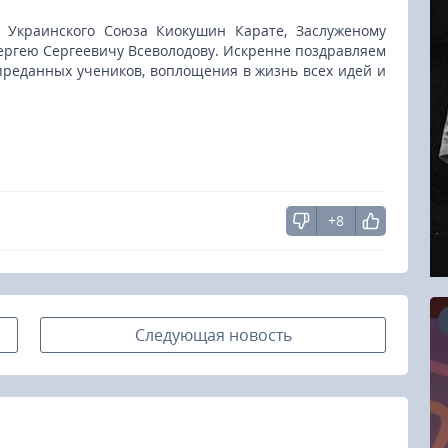
у Украинского Союза Киокушин Карате, Заслуженому
ергею Сергеевичу Всеволодову. Искренне поздравляем
 преданных учеников, воплощения в жизнь всех идей и
+8
Следующая новость
16.08.2026
RCC Kyokushin Fight 5