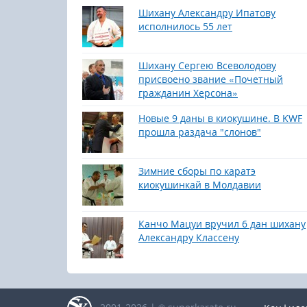
Шихану Александру Ипатову
исполнилось 55 лет
Шихану Сергею Всеволодову
присвоено звание «Почетный
гражданин Херсона»
Новые 9 даны в киокушине. В KWF
прошла раздача "слонов"
Зимние сборы по каратэ
киокушинкай в Молдавии
Канчо Мацуи вручил 6 дан шихану
Александру Классену