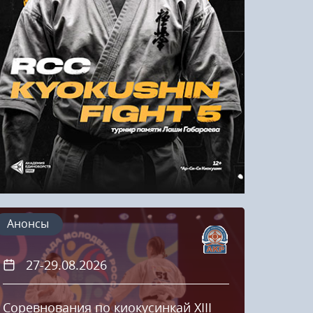
Напомнить пароль
Регистрация
Анонсы
27-29.08.2026
20
Соревнования по киокусинкай XIII
Кубок