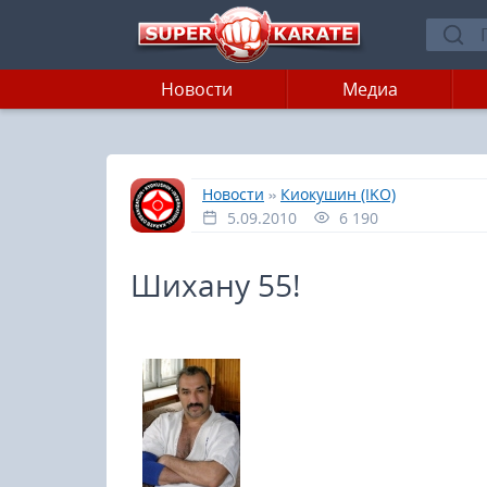
Новости
Медиа
»
»
Главная
Новости
Киокушин (IKO)
5.09.2010
6 190
Шихану 55!