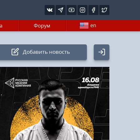
en
а
Форум
Добавить новость
Авторизация
Логин:
Пароль
Войти