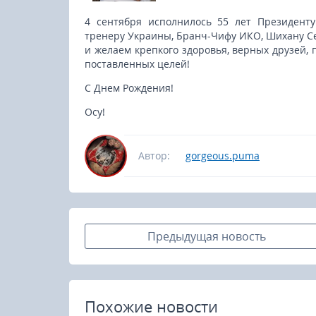
4 сентября исполнилось 55 лет Президент
тренеру Украины, Бранч-Чифу ИКО, Шихану С
и желаем крепкого здоровья, верных друзей,
поставленных целей!
С Днем Рождения!
Осу!
Автор:
gorgeous.puma
Предыдущая новость
23-25.10.2026
Похожие новости
Spanish Autumn Camp 2026