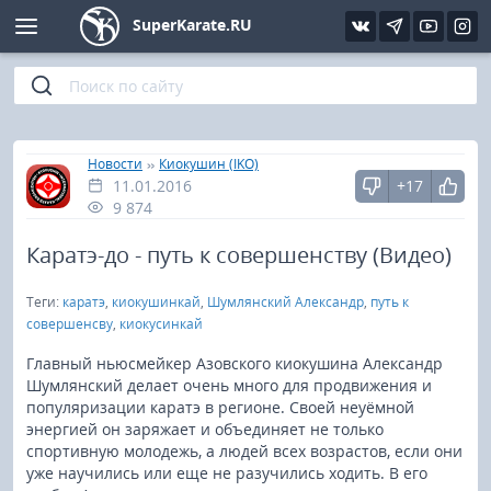
SuperKarate.RU
Киокушинкай
Фото
Интервью
Уроки каратэ
Кёкусин (IFK)
Видео
Статьи
Файлы
»
»
Главная
Новости
Киокушин (IKO)
11.01.2016
+17
Шинкиокушинкай
Библиотека
9 874
Кекусин-кан
Каратэ-до - путь к совершенству (Видео)
Теги:
каратэ
,
киокушинкай
,
Шумлянский Александр
,
путь к
Кикбоксинг и K-1
совершенсву
,
киокусинкай
Бокс
Главный ньюсмейкер Азовского киокушина Александр
Шумлянский делает очень много для продвижения и
популяризации каратэ в регионе. Своей неуёмной
UFC и MMA
энергией он заряжает и объединяет не только
спортивную молодежь, а людей всех возрастов, если они
Муай тай
уже научились или еще не разучились ходить. В его