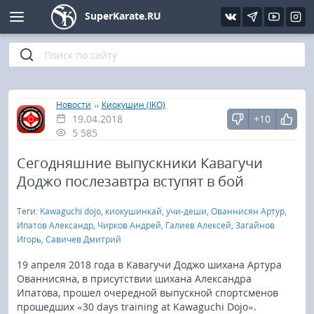
SuperKarate.RU
Киокушинкай
Фото
Интервью
Уроки каратэ
Кёкусин (IFK)
Видео
Статьи
Файлы
»
»
Главная
Новости
Киокушин (IKO)
19.04.2018
+10
Шинкиокушинкай
Библиотека
5 585
Кекусин-кан
Сегодняшние выпускники Кавагучи
Доджо послезавтра вступят в бой
Кикбоксинг и K-1
Теги:
Kawaguchi dojo
,
киокушинкай
,
учи-деши
,
Ованнисян Артур
,
Ипатов Александр
,
Чирков Андрей
,
Галиев Алексей
,
Загайнов
Бокс
Игорь
,
Савичев Дмитрий
19 апреля 2018 года в Кавагучи Доджо шихана Артура
UFC и MMA
Ованнисяна, в присутствии шихана Александра
Ипатова, прошел очередной выпускной спортсменов
Муай тай
прошедших «30 days training at Kawaguchi Dojo».