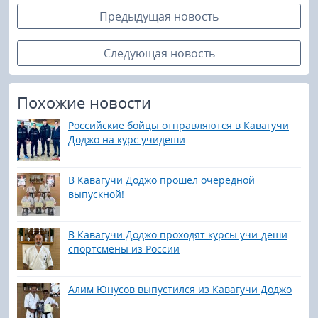
Предыдущая новость
Следующая новость
Похожие новости
Российские бойцы отправляются в Кавагучи
Доджо на курс учидеши
В Кавагучи Доджо прошел очередной
выпускной!
В Кавагучи Доджо проходят курсы учи-деши
спортсмены из России
Алим Юнусов выпустился из Кавагучи Доджо