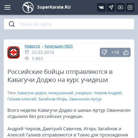
SuperKarate.RU
Киокушинкай
Фото
Интервью
Уроки каратэ
Кёкусин (IFK)
Видео
Статьи
Файлы
»
»
Главная
Новости
Киокушин (IKO)
22.03.2018
+18
Шинкиокушинкай
Библиотека
5 863
Кекусин-кан
Российские бойцы отправляются в
Кавагучи Доджо на курс учидеши
Кикбоксинг и K-1
Теги:
Кавагучи доджо
,
киокушинкай
,
учидеши
,
Чирков Андрей
,
Галиев Алексей
,
Загайнов Игорь
,
Ованнисян Артур
Бокс
Всего неделю Кавагучи Доджо и шихан Артур Ованнисян
отдыхали без российских учидеши.
UFC и MMA
Андрей Чирков, Дмитрий Савичев, Игорь Загайнов и
Муай тай
Алексей Галиев отправляются в Токио для прохождения