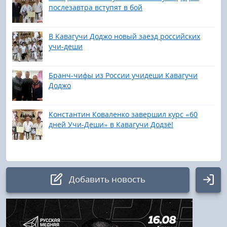
послезавтра вступят в бой
В Кавагучи Доджо новый заезд российских
учи-деши
Бранч-чифы из России учидеши Кавагучи
Доджо
Константин Коваленко завершил курс «60
дней Учи-Деши» в Кавагучи Додзё!
Добавить новость
Авторизация