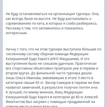
Не буду останавливаться на организации турнира. Она,
как всегда, была на высоте. Не буду рассказывать о
соревнованиях по ката, в которых я слабо разбираюсь.
Расскажу о том, что запомнилось и показалось
интересным.
Начну с того, что на этом турнире выступила большая по
численному составу сборная команда Федерации
Киокушинкай Будо Каратэ (ИКО Мацушима). И это
выступление было не слишком удачным. Практически
все спортсмены объективно проиграли уже в первом и
втором кругах. До финальной части турнира дошла
лишь Ольга Иванова, завоевавшая в итоге 3 место в
категории свыше 65 кг. Васиф Самедов в первом же бою
нахватал замечаний, в результате получил гентен ичи.
А лучший, по моему мнению, боец Федерации
Киокушинкай Будо Каратэ в категории до 80 кг Алексей
Феоктистов был засужен с помощью придуманной на
ровном месте оценки ваза-ари.