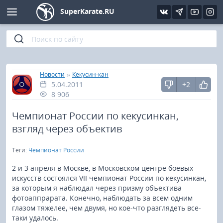
SuperKarate.RU
Киокушинкай
Фото
Интервью
Уроки каратэ
Кёкусин (IFK)
Видео
Статьи
Файлы
»
»
Главная
Новости
Кекусин-кан
5.04.2011
+2
Шинкиокушинкай
Библиотека
8 906
Кекусин-кан
Чемпионат России по кекусинкан,
взгляд через объектив
Кикбоксинг и K-1
Теги:
Чемпионат России
Бокс
2 и 3 апреля в Москве, в Московском центре боевых
искусств состоялся VII чемпионат России по кекусинкан,
за которым я наблюдал через призму объектива
UFC и MMA
фотоаппрарата. Конечно, наблюдать за всем одним
глазом тяжелее, чем двумя, но кое-что разглядеть все-
Муай тай
таки удалось.