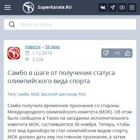
SuperKarate.RU
Киокушинкай
Фото
Интервью
Уроки каратэ
Кёкусин (IFK)
Видео
Статьи
Файлы
»
»
Главная
Новости
SK-news
1.12.2018
+9
Шинкиокушинкай
Библиотека
2 234
Кекусин-кан
Самбо в шаге от получения статуса
олимпийского вида спорта
Кикбоксинг и K-1
Теги:
самбо
,
МОК
,
Василий Шестаков
,
FIAS
Бокс
Cамбо получило временное признание со стороны
Международного олимпийского комитета (МОК). Об этом
было сообщено в Токио на заседании исполнительного
UFC и MMA
комитета МОК, состоявшегося 30 ноября. Теперь, чтобы
этот вид единоборств стал олимпийским видом спорта,
Муай тай
МОК должен дать ему постоянное признание, а затем