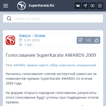
SuperKarate.RU
Киокушинкай
Фото
Интервью
Уроки каратэ
Кёкусин (IFK)
Видео
Статьи
Файлы
»
»
Главная
Новости
SK-news
6.01.2010
+6
Шинкиокушинкай
Библиотека
7 661
Кекусин-кан
Голосование SuperKarate AWARDS 2009
Теги:
AWARDS
,
премия
,
каратэ
,
отбор
,
номинанты
,
киокушинкай
Кикбоксинг и K-1
Началось голосование членов экспертной комиссии за
Бокс
номинантов премии SuperKarate AWARDS по итогам
2009 года.
UFC и MMA
На форуме открыто народное голосование, результаты
этого голосования будут учтены при подведении итогов
Муай тай
премии.