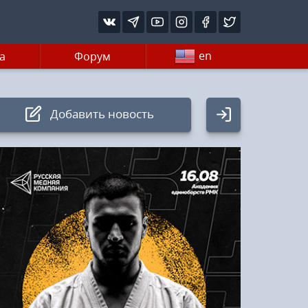
en
а
Форум
Добавить новость
Авторизация
Логин:
Пароль
Войти