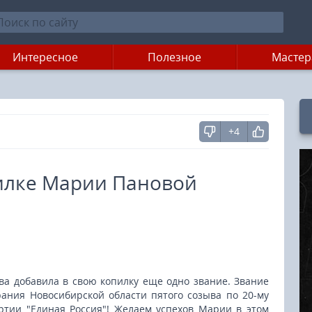
Интересное
Полезное
Мастер
+4
пилке Марии Пановой
ва добавила в свою копилку еще одно звание. Звание
рания Новосибирской области пятого созыва по 20-му
артии "Единая Россия"! Желаем успехов Марии в этом