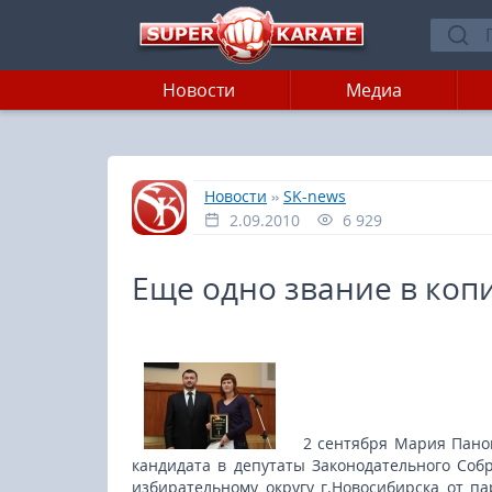
Новости
Медиа
»
»
Главная
Новости
SK-news
2.09.2010
6 929
Еще одно звание в ко
2 сентября Мария Пано
кандидата в депутаты Законодательного Соб
избирательному округу г.Новосибирска от п