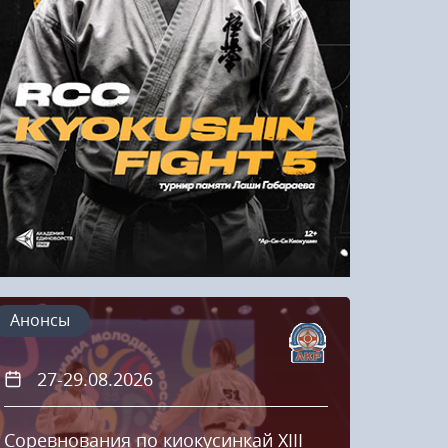
Напомнить пароль
Регистрация
Анонсы
27-29.08.2026
20
Соревнования по киокусинкай XIII
Кубок