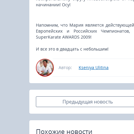
начинании! Осу!
Напомним, что Мария является действующе
Европейских и Российских Чемпионатов,
SuperKarate AWARDS 2009!
И все это в двадцать с небольшим!
Автор:
Kseniya Ulitina
Предыдущая новость
23-25.10.2026
Похожие новости
Spanish Autumn Camp 2026