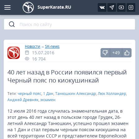
SuperKarate.RU
Киокушинкай
Фото
Интервью
Уроки каратэ
Кёкусин (IFK)
Видео
Статьи
Файлы
»
»
Главная
Новости
SK-news
15.07.2016
+49
Шинкиокушинкай
Библиотека
16 704
Кекусин-кан
40 лет назад в России появился первый
Черный пояс по киокушинкай
Кикбоксинг и K-1
Теги:
черный пояс
,
1 Дан
,
Танюшкин Александр
,
Люк Холландер
,
Анджей Древняк
,
экзамен
Бокс
12 июля 2016 года случилась знаменательная дата, в
этот день 40 лет назад в польском городе Грудек, 26-
UFC и MMA
летний Александр Танюшкин, успешно прошел экзамен
на 1 Дан и стал первым черным поясом киокушина на
Муай тай
всей территории СССР и представителем Европейской