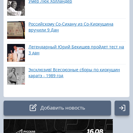
Умер Люк Холландер
Российскому Co-Сихану из Со-Киокушина
вручили 9 Дан
Легендарный Юрий Бекишев пройдет тест на
3 дан
Эксклюзив! Всесоюзные сборы по киокушин
каратэ - 1989 год
Добавить новость
Авторизация