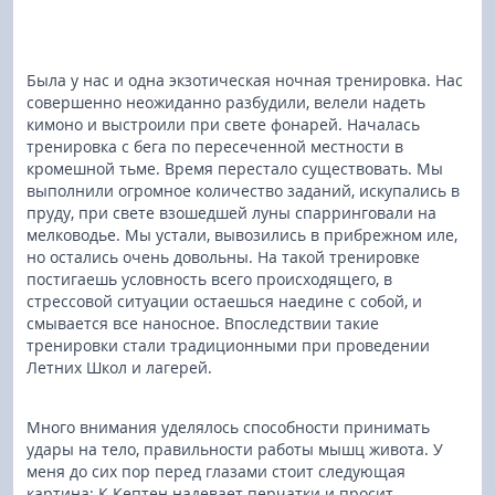
Была у нас и одна экзотическая ночная тренировка. Нас
совершенно неожиданно разбудили, велели надеть
кимоно и выстроили при свете фонарей. Началась
тренировка с бега по пересеченной местности в
кромешной тьме. Время перестало существовать. Мы
выполнили огромное количество заданий, искупались в
пруду, при свете взошедшей луны спарринговали на
мелководье. Мы устали, вывозились в прибрежном иле,
но остались очень довольны. На такой тренировке
постигаешь условность всего происходящего, в
стрессовой ситуации остаешься наедине с собой, и
смывается все наносное. Впоследствии такие
тренировки стали традиционными при проведении
Летних Школ и лагерей.
Много внимания уделялось способности принимать
удары на тело, правильности работы мышц живота. У
меня до сих пор перед глазами стоит следующая
картина: К.Кептен надевает перчатки и просит