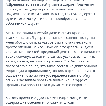
А.Древняка встать в стойку, затем ударяет Анджея по
локтям, и этот удар через локти повергает его в
нокдаун... Зато всем стало понятно, как нужно держать
руки и тело. Но лучший опыт приобретается «на
собственной шкуре».
Меня поставили в мусуби-дачи и скомандовали:
«санчин-ката». Я уверенно вышел в санчин, но тут на
меня обрушился град ударов Вукта. Скажу честно, я
просто опешил. За что? Почему? Что делать? Анджей
кричит, мол, не стой, продолжай делать то, что начал! Из
трех экзаменующихся мне одному удалось выполнить
ката до конца, не потеряв рисунка. Это был шок, но
после этого я понял, что такое состояние двигательной
медитации и правильное дыхание. В дальнейшем это
ощущение помогло мне усовершенствовать стойку
санчин, заставило обратить внимание на эффект
правильной работы тела и дыхания в спарринге.
К этому времени А.Древняк уже издал методички,
содержащие основные положения школы,