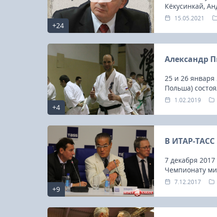
Кёкусинкай, Ан
15.05.2021
+24
Александр П
25 и 26 января 
Польша) состоя
Александра Пич
1.02.2019
+4
человек, включ
Польши, Украи
В ИТАР-ТАСС
7 декабря 2017
Чемпионату ми
организаций п
7.12.2017
23-25.10.2026
+9
посвященной Ч
Spanish Autumn Camp 2026