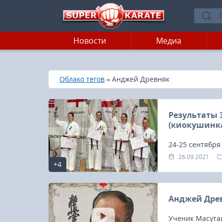
Новости
Медиа
»
»
Главная
Облако тегов
Анджей Древняк
Результаты 
(киокушинк
24-25 сентября
Чемпионат Евро
26.09.2021
+4
Анджей Древ
Ученик Масутац