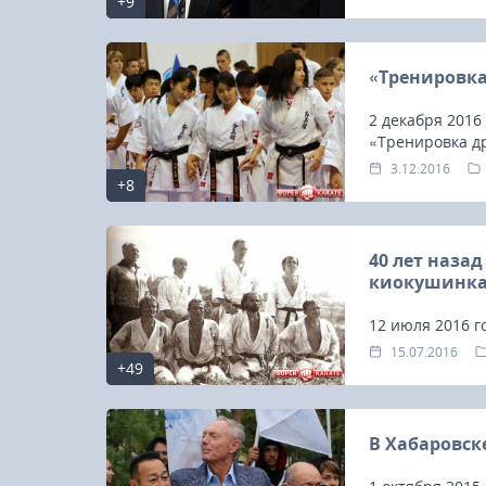
+9
KWU.
«Тренировк
2 декабря 2016
«Тренировка д
мира и местны
3.12.2016
+8
40 лет наза
киокушинк
12 июля 2016 г
назад в польск
15.07.2016
+49
успешно проше
киокушина на 
организации Ке
В Хабаровск