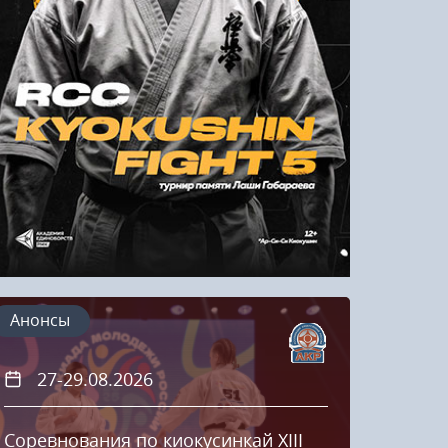
Напомнить пароль
Регистрация
Анонсы
27-29.08.2026
20
Соревнования по киокусинкай XIII
Кубок