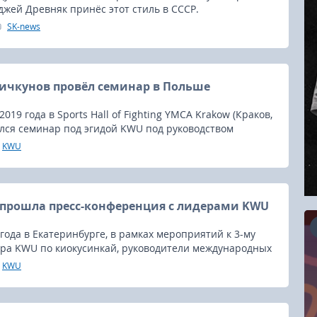
джей Древняк принёс этот стиль в СССР.
SK-news
ичкунов провёл семинар в Польше
2019 года в Sports Hall of Fighting YMCA Krakow (Краков,
лся семинар под эгидой KWU под руководством
кунова, в котором приняли участие более 120
KWU
ающих в себя тренеров и спортсменов из России,
ны, Германии, Чехии и Румынии.
 прошла пресс-конференция с лидерами KWU
 года в Екатеринбурге, в рамках мероприятий к 3-му
ра KWU по киокусинкай, руководители международных
риняли участие в пресс-конференции в ИТАР-ТАСС
KWU
16.08.2026
емпионату.
RCC Kyokushin Fight 5