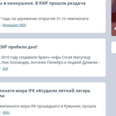
ы в киокушине. В KWF прошла раздача
7 года, на церемонии открытия 31-го чемпионата
кушин KWF раздавали высокие пояса.
Киокушин (IKO)
KWF пробило дно!
 2010 году создавали бранч-чифы Сосая Масутацу
 Люк Холландер, Антонио Пинейро и Анджей Древняк -
сий с IKO и выхода из организации.
АКР
ионате мира IFK обсудили летний лагерь
ии
 Чемпионата мира IFK прошедшего в Румынии, прошла
тавителей международных организаций входящих в
KWU