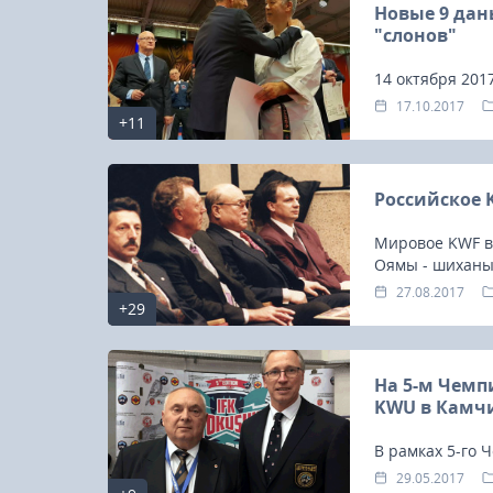
Новые 9 дан
"слонов"
14 октября 201
Европы по кио
17.10.2017
+11
Российское 
Мировое KWF в
Оямы - шиханы
после разногла
27.08.2017
+29
На 5-м Чемп
KWU в Камч
В рамках 5-го
встреча предс
29.05.2017