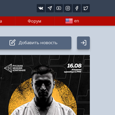
en
а
Форум
Добавить новость
Авторизация
Логин:
Пароль
Войти