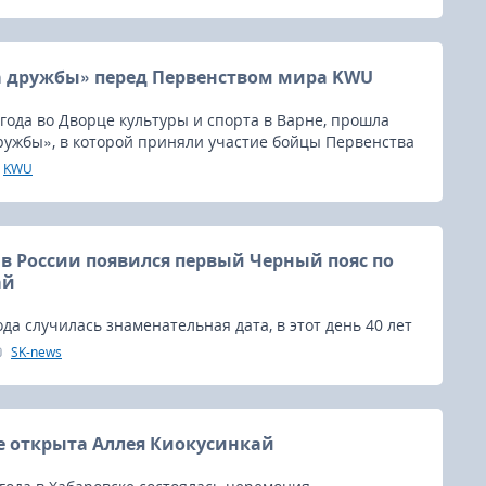
а дружбы» перед Первенством мира KWU
 года во Дворце культуры и спорта в Варне, прошла
ружбы», в которой приняли участие бойцы Первенства
е спортсмены.
KWU
д в России появился первый Черный пояс по
ай
ода случилась знаменательная дата, в этот день 40 лет
ом городе Грудек, 26-летний Александр Танюшкин,
SK-news
л экзамен на 1 Дан и стал первым черным поясом
всей территории СССР и представителем Европейской
кусинкай в СССР.
е открыта Аллея Киокусинкай