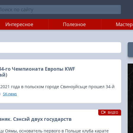
Интересное
Полезное
Мастер
34-го Чемпионата Европы KWF
ай)
 2021 года в польском городе Свиноуйсьце прошел 34-й
пы KWF (34th KWF European Championship 2021).
SK-news
ВИДЕО
няк. Сэнсэй двух государств
у Оямы, основатель первого в Польше клуба карате