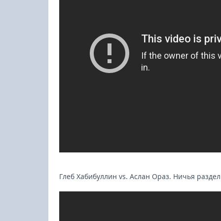
Глеб Хабибуллин vs. Аслан Ораз. Ничья разд