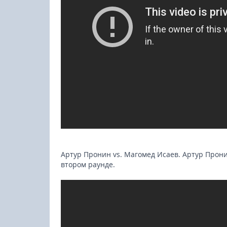
Артур Пронин vs. Магомед Исаев. Артур Прон
втором раунде.