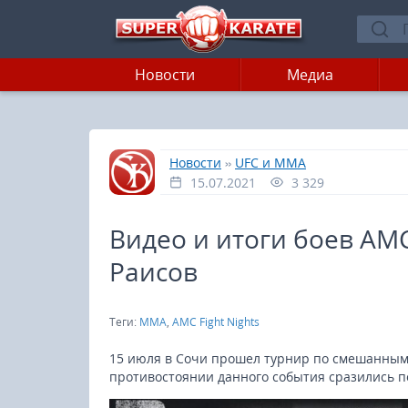
Новости
Медиа
»
»
Главная
Новости
UFC и MMA
15.07.2021
3 329
Видео и итоги боев AMC 
Раисов
Теги:
MMA
,
AMC Fight Nights
15 июля в Сочи прошел турнир по смешанным б
противостоянии данного события сразились п