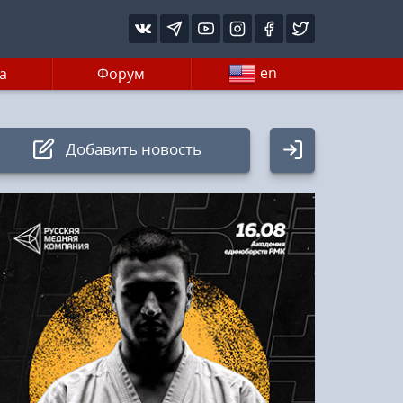
en
а
Форум
Добавить новость
Авторизация
Логин:
Пароль
Войти