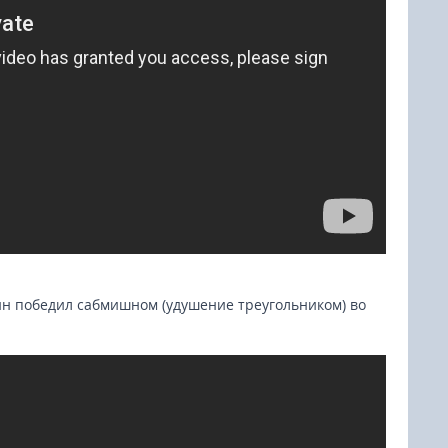
ин победил сабмишном (удушение треугольником) во