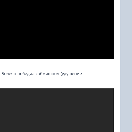
с Болеян победил сабмишном (удушение