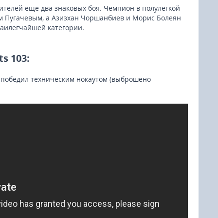
телей еще два знаковых боя. Чемпион в полулегкой
м Пугачевым, а Азизхан Чоршанбиев и Морис Болеян
наилегчайшей категории.
s 103:
 победил техническим нокаутом (выброшено