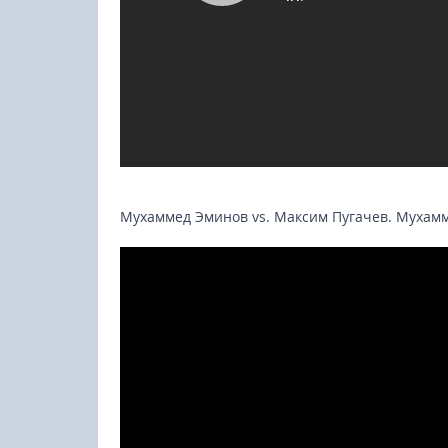
Мухаммед Эминов vs. Максим Пугачев. Мухам