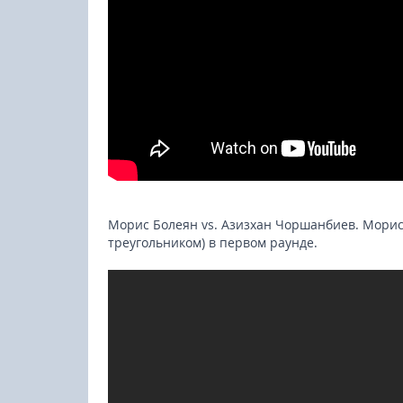
Морис Болеян vs. Азизхан Чоршанбиев. Мори
треугольником) в первом раунде.