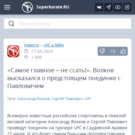
SuperKarate.RU
Киокушинкай
Фото
Интервью
Уроки каратэ
Кёкусин (IFK)
Видео
Статьи
Файлы
»
»
Главная
Новости
UFC и MMA
17.04.2024
+3
Шинкиокушинкай
Библиотека
1 606
Кекусин-кан
«Самое главное – не ссать!». Волков
высказался о предстоящем поединке с
Кикбоксинг и K-1
Павловичем
Теги:
Александр Волков
,
Сергей Павлович
,
UFC
Бокс
UFC и MMA
Всемирно известные российские спортсмены в тяжелой
весовой категории Александр Волков и Сергей Павлович
проведут поединок на турнире UFC в Саудовской Аравии
Муай тай
22 июня. И это будет самым большим противостоянием