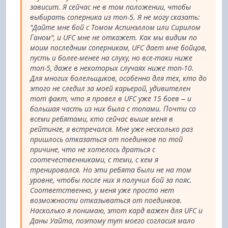
зависит. Я сейчас не в том положении, чтобы
выбирать соперника из топ-5. Я не могу сказать:
"Дайте мне бой с Томом Аспинэллом или Сирилом
Ганом", и UFC мне не откажет. Как мы видим по
моим последним соперникам, UFC дает мне бойцов,
пусть и более-менее на слуху, но все-таки ниже
топ-5, даже в некоторых случаях ниже топ-10.
Для многих болельщиков, особенно для тех, кто до
этого не следил за моей карьерой, удивителен
тот факт, что я провел в UFC уже 15 боев – и
большая часть из них была с топами. Почти со
всеми ребятами, кто сейчас выше меня в
рейтинге, я встречался. Мне уже несколько раз
пришлось отказаться от поединков по той
причине, что не хотелось драться с
соотечественниками, с теми, с кем я
тренировался. Но эти ребята были не на том
уровне, чтобы после них я получил бой за пояс.
Соответственно, у меня уже просто нет
возможности отказываться от поединков.
Насколько я понимаю, этот кард важен для UFC и
Даны Уайта, поэтому тут моего согласия мало