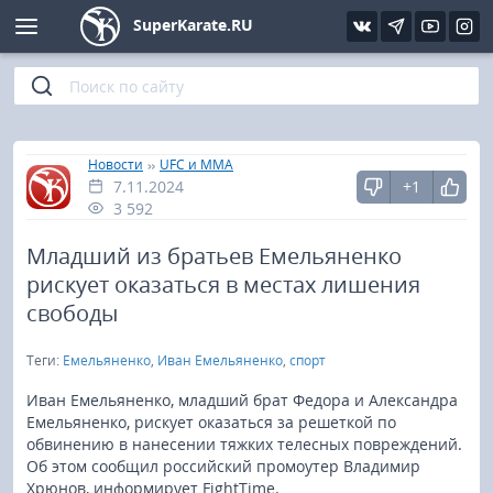
SuperKarate.RU
Киокушинкай
Фото
Интервью
Уроки каратэ
Кёкусин (IFK)
Видео
Статьи
Файлы
»
»
Главная
Новости
UFC и MMA
7.11.2024
+1
Шинкиокушинкай
Библиотека
3 592
Кекусин-кан
Младший из братьев Емельяненко
рискует оказаться в местах лишения
Кикбоксинг и K-1
свободы
Теги:
Емельяненко
,
Иван Емельяненко
,
спорт
Бокс
Иван Емельяненко, младший брат Федора и Александра
UFC и MMA
Емельяненко, рискует оказаться за решеткой по
обвинению в нанесении тяжких телесных повреждений.
Об этом сообщил российский промоутер Владимир
Муай тай
Хрюнов, информирует FightTime.