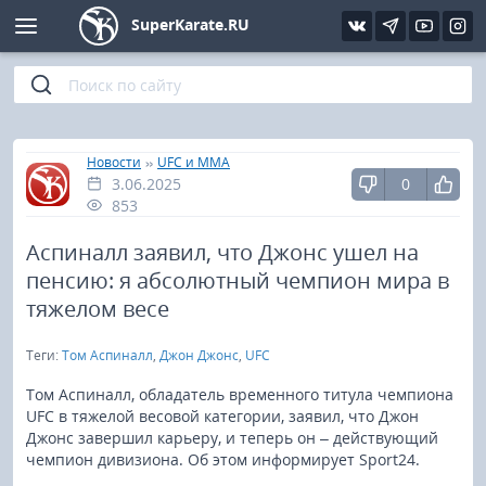
SuperKarate.RU
Киокушинкай
Фото
Интервью
Уроки каратэ
Кёкусин (IFK)
Видео
Статьи
Файлы
»
»
Главная
Новости
UFC и MMA
3.06.2025
0
Шинкиокушинкай
Библиотека
853
Кекусин-кан
Аспиналл заявил, что Джонс ушел на
пенсию: я абсолютный чемпион мира в
Кикбоксинг и K-1
тяжелом весе
Теги:
Том Аспиналл
,
Джон Джонс
,
UFC
Бокс
Том Аспиналл, обладатель временного титула чемпиона
UFC и MMA
UFC в тяжелой весовой категории, заявил, что Джон
Джонс завершил карьеру, и теперь он – действующий
чемпион дивизиона. Об этом информирует Sport24.
Муай тай