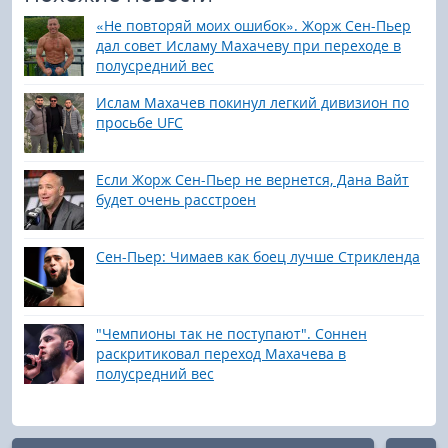
«Не повторяй моих ошибок». Жорж Сен-Пьер
дал совет Исламу Махачеву при переходе в
полусредний вес
Ислам Махачев покинул легкий дивизион по
просьбе UFC
Если Жорж Сен-Пьер не вернется, Дана Вайт
будет очень расстроен
Сен-Пьер: Чимаев как боец лучше Стрикленда
"Чемпионы так не поступают". Соннен
раскритиковал переход Махачева в
полусредний вес