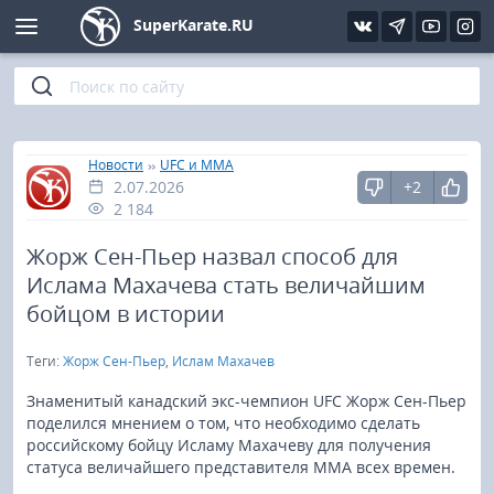
SuperKarate.RU
Киокушинкай
Фото
Интервью
Уроки каратэ
Кёкусин (IFK)
Видео
Статьи
Файлы
»
»
Главная
Новости
UFC и MMA
2.07.2026
+2
Шинкиокушинкай
Библиотека
2 184
Кекусин-кан
Жорж Сен-Пьер назвал способ для
Ислама Махачева стать величайшим
Кикбоксинг и K-1
бойцом в истории
Теги:
Жорж Сен-Пьер
,
Ислам Махачев
Бокс
Знаменитый канадский экс-чемпион UFC Жорж Сен-Пьер
UFC и MMA
поделился мнением о том, что необходимо сделать
российскому бойцу Исламу Махачеву для получения
статуса величайшего представителя ММА всех времен.
Муай тай