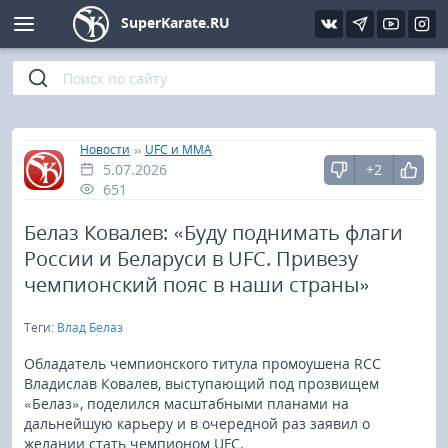
SuperKarate.RU
Киокушинкай
Фото
Интервью
Уроки каратэ
Кёкусин (IFK)
Видео
Статьи
Файлы
»
»
Главная
Новости
UFC и MMA
5.07.2026
+2
Шинкиокушинкай
Библиотека
651
Кекусин-кан
Белаз Ковалев: «Буду поднимать флаги
России и Беларуси в UFC. Привезу
Кикбоксинг и K-1
чемпионский пояс в наши страны»
Теги:
Влад Белаз
Бокс
Обладатель чемпионского титула промоушена RCC
UFC и MMA
Владислав Ковалев, выступающий под прозвищем
«Белаз», поделился масштабными планами на
дальнейшую карьеру и в очередной раз заявил о
Муай тай
желании стать чемпионом UFC.