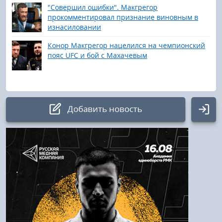
"Совершил ошибки". Макгрегор
прокомментировал признание виновным в
изнасиловании
Конор Макгрегор нацелился на чемпионский
пояс UFC и бой с Махачевым
Добавить новость
Авторизация
Логин:
Пароль