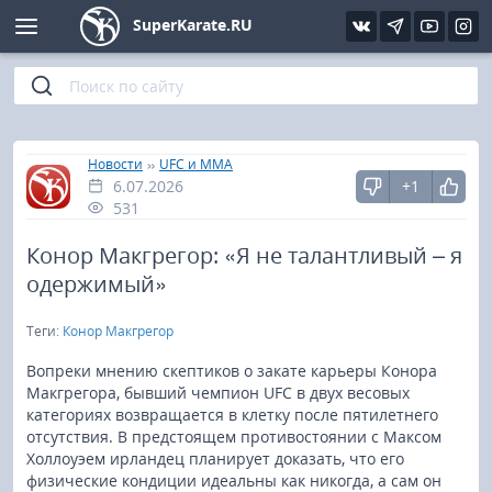
SuperKarate.RU
Киокушинкай
Фото
Интервью
Уроки каратэ
Кёкусин (IFK)
Видео
Статьи
Файлы
»
»
Главная
Новости
UFC и MMA
6.07.2026
+1
Шинкиокушинкай
Библиотека
531
Кекусин-кан
Конор Макгрегор: «Я не талантливый – я
одержимый»
Кикбоксинг и K-1
Теги:
Конор Макгрегор
Бокс
Вопреки мнению скептиков о закате карьеры Конора
Макгрегора, бывший чемпион UFC в двух весовых
категориях возвращается в клетку после пятилетнего
UFC и MMA
отсутствия. В предстоящем противостоянии с Максом
Холлоуэем ирландец планирует доказать, что его
Муай тай
физические кондиции идеальны как никогда, а сам он