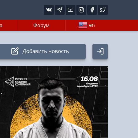
en
а
Форум
Добавить новость
Авторизация
Логин:
Пароль
Войти