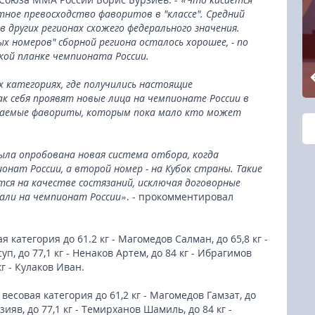
ное превосходство фаворитов в "классе". Средний
в других регионах схожего федерального значения.
х номеров" сборной региона осталось хорошее, - по
ой планке чемпионата России.
 категориях, где получились настоящие
к себя проявят новые лица на чемпионате России в
идаемые фавориты, которым пока мало кто может
ыла опробована новая система отбора, когда
нат России, а второй номер - на Кубок страны. Такие
ся на качестве состязаний, исключая договорные
дали на чемпионат России»
. - прокомментировал
я категория до 61.2 кг - Магомедов Салман, до 65,8 кг -
п, до 77,1 кг - Ненаков Артем, до 84 кг - Ибрагимов
г - Кулаков Иван.
весовая категория до 61,2 кг - Магомедов Гамзат, до
азияв, до 77,1 кг - Темирханов Шамиль, до 84 кг -