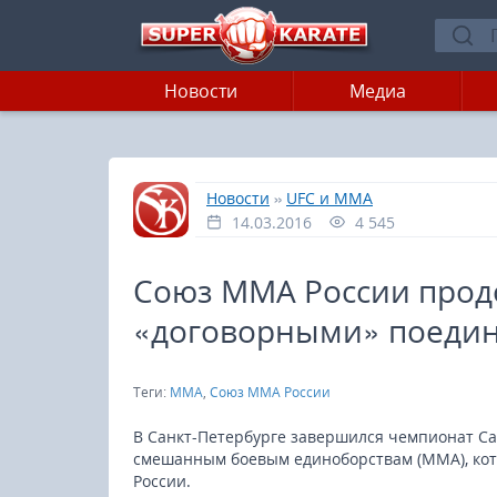
Новости
Медиа
»
»
Главная
Новости
UFC и MMA
14.03.2016
4 545
Союз ММА России прод
«договорными» поеди
Теги:
ММА
,
Союз ММА России
В Санкт-Петербурге завершился чемпионат Са
смешанным боевым единоборствам (ММА), ко
России.