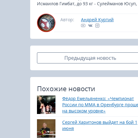
Исмаилов Гимбат, до 93 кг - Сулейманов Юсуп,
Автор:
Андрей Куртий
Предыдущая новость
Похожие новости
Фёдор Емельяненко: «Чемпионат
России по ММА в Оренбурге прош
на высоком уровне»
Сергей Харитонов выйдет на бой 1
июня