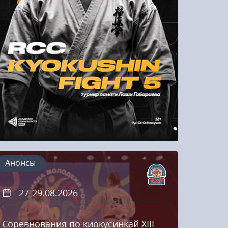
Напомнить пароль
Регистрация
Анонсы
27-29.08.2026
20
Соревнования по киокусинкай XIII
Кубок