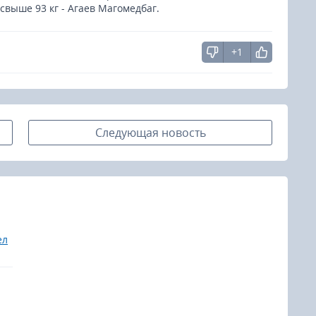
 свыше 93 кг - Агаев Магомедбаг.
+1
Следующая новость
ел