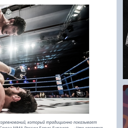
16.08.2026
 соревнований, который традиционно показывает
RCC Kyokushin Fight 5
т Союза ММА России Борис Бурзиев. -
«Что касается