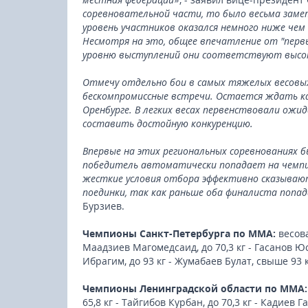
соревновательной части, то было весьма замет
уровень участников оказался немного ниже чем 
Несмотря на это, общее впечатление от "первы
уровню выступлений они соответствуют высок
Отмечу отдельно бои в самых тяжелых весовых
бескомпромиссные встречи. Остается ждать ка
Оренбурге. В легких весах первенствовали ож
составить достойную конкуренцию.
Впервые на этих региональных соревнованиях б
победитель автоматически попадает на чемпио
жесткие условия отбора эффективно сказывают
поединки, так как раньше оба финалиста попа
Бурзиев.
Чемпионы Санкт-Петербурга по ММА:
весова
Маадзиев Магомедсаид, до 70,3 кг - Гасанов Юсу
Ибрагим, до 93 кг - Жумабаев Булат, свыше 93 к
Чемпионы Ленинградской области по ММА:
65,8 кг - Тайгибов Курбан, до 70,3 кг - Кадиев Г