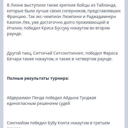
В Лионе выступили также крепкие бойцы из Тайланда,
которые были лучше своих соперников, представлявших
Францию. Так экс-чемпион Люмпини и Раджадамнерн
Каопон Лек, уже достаточно долго проживающий в
Италии, победил Криса Буссуку нокаутом во втором
раунде.
Другой таец, Ситтичай Ситсонгпинонг, победил Фареса
Бечара также нокаутом, и также в четвертом раунде.
Полные результаты турнира:
Абдерахман Пенда победил Айдына Тунджая
единогласным решением судей
Сонгнийом победил Бубу Конта нокаутом в третьем