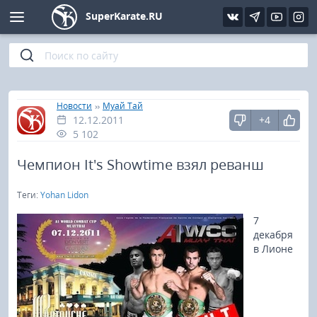
SuperKarate.RU
Киокушинкай
Фото
Интервью
Уроки каратэ
Кёкусин (IFK)
Видео
Статьи
Файлы
»
»
Главная
Новости
Муай Тай
12.12.2011
+4
Шинкиокушинкай
Библиотека
5 102
Кекусин-кан
Чемпион It's Showtime взял реванш
Теги:
Yohan Lidon
Кикбоксинг и K-1
7
Бокс
декабря
в Лионе
UFC и MMA
Муай тай