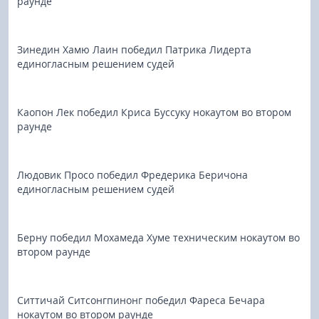
раунде
Зинедин Хамю Лаин победил Патрика Лидерта
единогласным решением судей
Каопон Лек победил Криса Буссуку нокаутом во втором
раунде
Людовик Просо победил Фредерика Беричона
единогласным решением судей
Берну победил Мохамеда Хуме техническим нокаутом во
втором раунде
Ситтичай Ситсонгпинонг победил Фареса Бечара
нокаутом во втором раунде