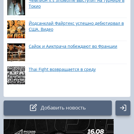
Чемпион It's Showtime выступит на турнире в
Токио
Йодсанклай Файртекс успешно дебютирвал в
США. Видео
Сайок и Аикпрача побеждают во Франции
Thai Fight возвращается в среду
Добавить новость
Авторизация