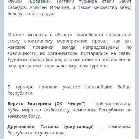
клубом «Бродвей». Гостями турнира стали Забит
Самедов, Алексей Игнашев, а также множество звезд
белорусской эстрады.
Многие эксперты в области единоборств предрекали
этому спортивному мероприятию провал, так как
женские поединки всегда непредсказуемы по
зрелищности, но организаторы постарались на славу.
Удачный подбор бойцов, а также отлично поставленная
шоу-программа стали залогом успеха турнира.
В турнире приняли участие сильнейшие бойцы
Республики:
Вериго Екатерина (СК "Чинук")
– победительница
Кубка мира по кикбоксингу, чемпионка Республики по
тайскому боксу.
Другоченко Татьяна (ушу-саньда)
– чемпионка
Республики по ушу-саньда.