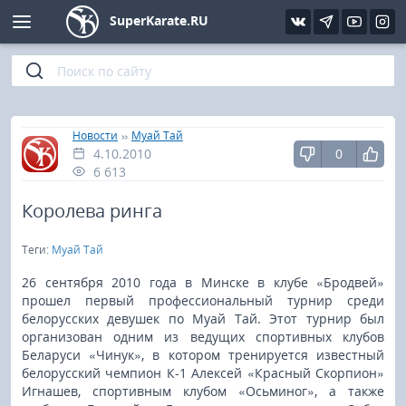
SuperKarate.RU
Киокушинкай
Фото
Интервью
Уроки каратэ
Кёкусин (IFK)
Видео
Статьи
Файлы
»
»
Главная
Новости
Муай Тай
4.10.2010
0
Шинкиокушинкай
Библиотека
6 613
Кекусин-кан
Королева ринга
Теги:
Муай Тай
Кикбоксинг и K-1
26 сентября 2010 года в Минске в клубе «Бродвей»
Бокс
прошел первый профессиональный турнир среди
белорусских девушек по Муай Тай. Этот турнир был
организован одним из ведущих спортивных клубов
UFC и MMA
Беларуси «Чинук», в котором тренируется известный
белорусский чемпион К-1 Алексей «Красный Скорпион»
Муай тай
Игнашев, спортивным клубом «Осьминог», а также