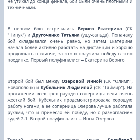
не утихал до конца финала, бои были очень плотными и
техничными.
В первом бою встретились
Вериго Екатерина
(СК
"Чинук") и
Другоченко Татьяна
(ушу-саньда). Поначалу
бой складывался очень равно, но затем Екатерина
начала более активно работать на дистанции и хорошо
продолжать в клинче, за что и получила победу в этом
поединке. Первый полуфиналист – Екатерина Вериго.
Второй бой был между
Озеровой Инной
(СК "Олимп",
Новополоцк) и
Кубельник Людмилой
(СК "Таймир"). На
протяжении всех трех раундов соперницы вели очень
жесткий бой. Кубельник продемонстрировала хорошую
работу ногами, а ее соперница Озерова лучше работала
руками, что и принесло ей победу, но с разногласием
судей 2-1. Второй полуфиналист – Инна Озерова.
Третий поединок проходил между
Голубевой