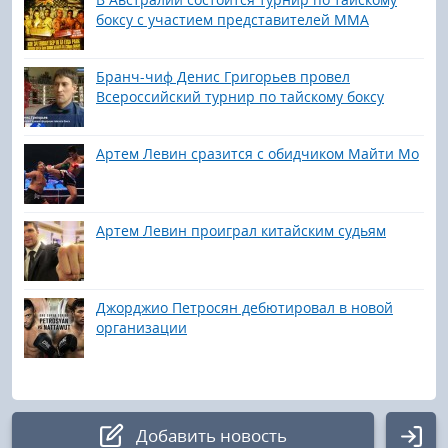
боксу с участием представителей ММА
Бранч-чиф Денис Григорьев провел
Всероссийский турнир по тайскому боксу
Артем Левин сразится с обидчиком Майти Мо
Артем Левин проиграл китайским судьям
Джорджио Петросян дебютировал в новой
организации
Добавить новость