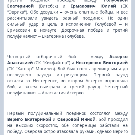
Екатериной
(Витебск) и
Ермакович Юлией
(СК
"Эврика"). Обе девушки – очень опытные бойцы, и все
рассчитывали увидеть равный поединок. Но один
сильный удар в цель в исполнении Голубевой – и
Ермакович в нокауте. Досрочная победа и третий
полуфиналист – Екатерина Голубева.
Четвертый отборочный бой – между
Аскерко
Анастасией
(СК "Кикфайтер") и
Нестеренко Викторией
(СК "Хантэр" Могилев). Бой был очень зрелищным и до
последнего раунда интригующим. Первый раунд
остался за Нестеренко, во втором Аскерко выровняла
бой, а затем выиграла и третий раунд. Четвертый
полуфиналист – Анастастия Аскерко.
Первый полуфинальный поединок состоялся между
Вериго Екатериной
и
Озеровой Инной
. Бой проходил
на высоких скоростях, обе соперницы работали на
победу. Озерова остро атаковала руками, однако Вериго