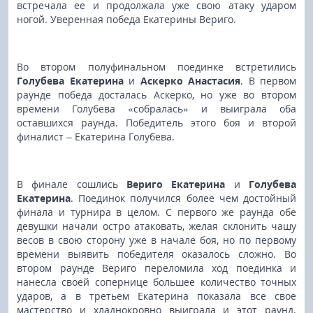
встречала ее и продолжала уже свою атаку ударом
ногой. Уверенная победа
Екатерины Вериго.
Во втором полуфинальном поединке встретились
Голубева Екатерина
и
Аскерко Анастасия
. В первом
раунде победа досталась Аскерко, но уже во втором
времени Голубева «собралась» и выиграла оба
оставшихся раунда. Победитель этого боя и второй
финалист – Екатерина Голубева.
В финале сошлись
Вериго Екатерина
и
Голубева
Екатерина
. Поединок получился более чем достойный
финала и турнира в целом. С первого же раунда обе
девушки начали остро атаковать, желая склонить чашу
весов в свою сторону уже в начале боя, но по первому
времени выявить победителя оказалось сложно. Во
втором раунде Вериго переломила ход поединка и
нанесла своей сопернице большее количество точных
ударов, а в третьем Екатерина показала все свое
мастерство и хладнокровно выиграла и этот раунд.