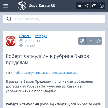
SuperKarate.RU
Киокушинкай
Фото
Интервью
Уроки каратэ
Кёкусин (IFK)
Видео
Статьи
Файлы
»
»
Главная
Новости
Рекорды
2.09.2011
+5
Шинкиокушинкай
Библиотека
16 446
Кекусин-кан
Роберт Хатмуллин в рубрике Вызов
пределам
Кикбоксинг и K-1
Теги:
Роберт Хатмуллин
,
вызов пределам
,
шидокан
Бокс
В разделе Вызов Пределам пополнение, добавлены
достижения Роберта Хатмуллина из Казани в
упражнениях на перекладине.
UFC и MMA
Муай тай
Роберт Хатмуллин
(Казань) - подтянулся 55 раз за один