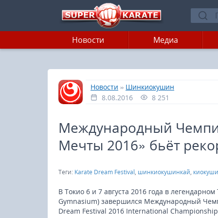
Новости
Медиа
»
»
Главная
Новости
Шинкиокушин
8.08.2016
8 251
Международный Чемпио
Мечты 2016» бьёт реко
Теги:
Karate Dream Festival
,
шинкиокушинкай
,
киокуш
В Токио 6 и 7 августа 2016 года в легендарном
Gymnasium) завершился Международный Чемпи
Dream Festival 2016 International Championship