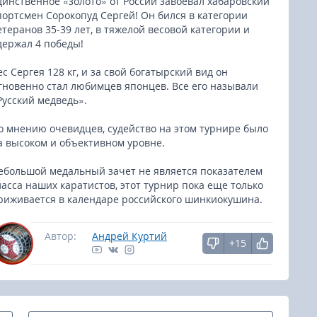
динственное «золото» от России завоевал хабаровский
портсмен Сорокопуд Сергей! Он бился в категории
етеранов 35-39 лет, в тяжелой весовой категории и
держал 4 победы!
ес Сергея 128 кг, и за свой богатырский вид он
гновенно стал любимцев японцев. Все его называли
Русский медведь».
о мнению очевидцев, судейство на этом турнире было
а высоком и объективном уровне.
ебольшой медальный зачет не является показателем
ласса наших каратистов, этот турнир пока еще только
риживается в календаре российского шинкиокушина.
Автор:
Андрей Куртий
+15