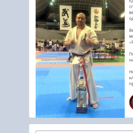
Е
с
в
о
В
м
«
П
н
Н
к
п