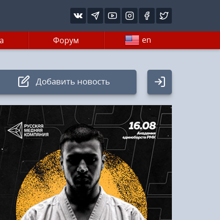
en
а
Форум
Добавить новость
Авторизация
Логин:
Пароль
Войти