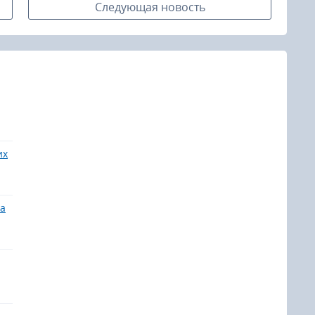
Следующая новость
их
на