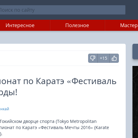
Интересное
Полезное
Мастер
+15
нат по Каратэ «Фестиваль
рды!
инкай
 Токийском дворце спорта (Tokyo Metropolitan
онат по Каратэ «Фестиваль Мечты 2016» (Karate
).