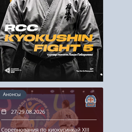
Напомнить пароль
Регистрация
Анонсы
27-29.08.2026
20
Соревнования по киокусинкай XIII
Кубок