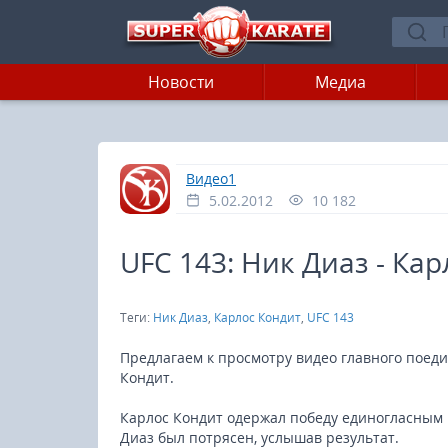
Новости
Медиа
»
Главная
Видео1
5.02.2012
10 182
UFC 143: Ник Диаз - Ка
Теги:
Ник Диаз
,
Карлос Кондит
,
UFC 143
Предлагаем к просмотру видео главного поеди
Кондит.
Карлос Кондит одержал победу единогласным р
Диаз был потрясен, услышав результат.