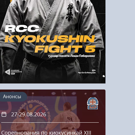
Напомнить пароль
Регистрация
Анонсы
27-29.08.2026
20
Соревнования по киокусинкай XIII
Кубок