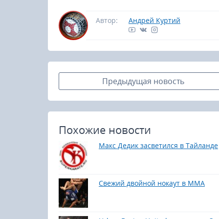
Автор:
Андрей Куртий
Предыдущая новость
Похожие новости
Макс Дедик засветился в Тайланде
Свежий двойной нокаут в ММА
23-25.10.2026
Spanish Autumn Camp 2026