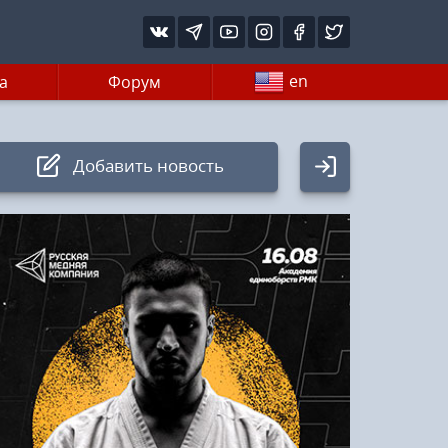
en
а
Форум
Добавить новость
Авторизация
Логин:
Пароль
Войти