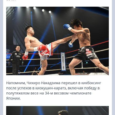
Напомним, Чихиро Накадзима перешел в кикбоксинг
после успехов в киокушин-каратэ, включая победу в
полутяжелом весе на 34-м весовом чемпионате
Японии.