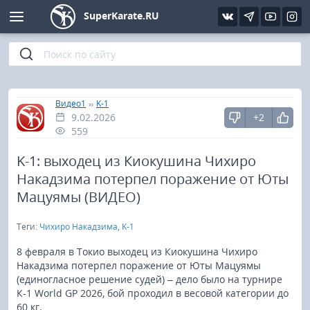
SuperKarate.RU
Киокушинкай
Фото
Интервью
Уроки каратэ
Кёкусин (IFK)
Видео
Статьи
Файлы
»
»
Главная
Видео1
K-1
9.02.2026
+2
Шинкиокушинкай
Библиотека
559
Кекусин-кан
K-1: выходец из Киокушина Чихиро
Накадзима потерпел поражение от Юты
Кикбоксинг и K-1
Мацуямы (ВИДЕО)
Теги:
Чихиро Накадзима
,
K-1
Бокс
8 февраля в Токио выходец из Киокушина Чихиро
UFC и MMA
Накадзима потерпел поражение от Юты Мацуямы
(единогласное решение судей) – дело было на турнире
К-1 World GP 2026, бой проходил в весовой категории до
Муай тай
60 кг.