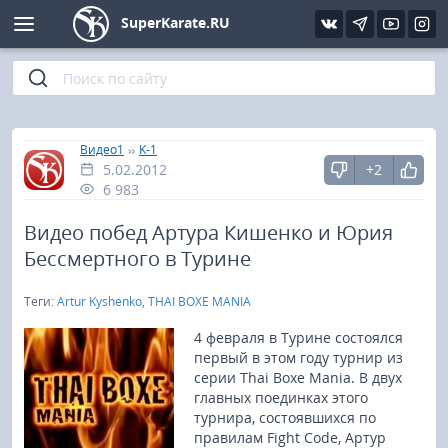
SuperKarate.RU
Киокушинкай
Фото
Интервью
Уроки каратэ
Кёкусин (IFK)
Видео
Статьи
Файлы
»
»
Главная
Видео1
K-1
5.02.2012
+2
Шинкиокушинкай
Библиотека
6 983
Кекусин-кан
Видео побед Артура Кишенко и Юрия
Бессмертного в Турине
Кикбоксинг и K-1
Теги:
Artur Kyshenko
,
THAI BOXE MANIA
Бокс
4 февраля в Турине состоялся
первый в этом году турнир из
серии Thai Boxe Mania. В двух
UFC и MMA
главных поединках этого
турнира, состоявшихся по
Муай тай
правилам Fight Code, Артур