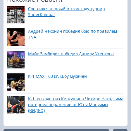
Состоялся первый в этом году турнир
SuperKombat
Андрей Чехонин победил бою по правилам
TNA
Майк Замбидис победил Данилу Утенкова
К-1 МАХ - 63 кг. Шоу мухачей
K-1: выходец из Киокушина Чихиро Накадзима
потерпел поражение от Юты Мацуямы
(ВИДЕО)