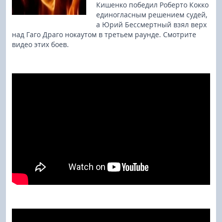
Кишенко победил Роберто Кокко
единогласным решением судей,
а Юрий Бессмертный взял верх
над Гаго Драго нокаутом в третьем раунде. Смотрите
видео этих боев.