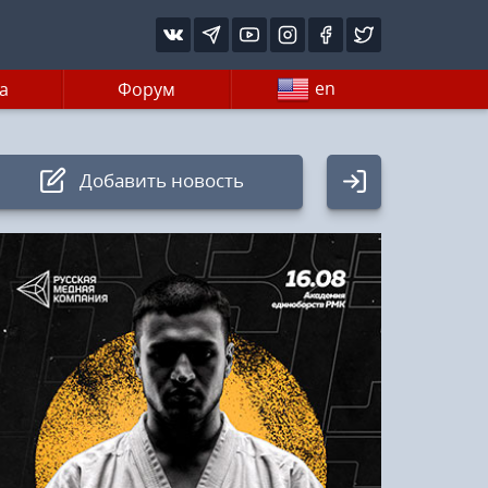
en
а
Форум
Добавить новость
Авторизация
Логин:
Пароль
Войти