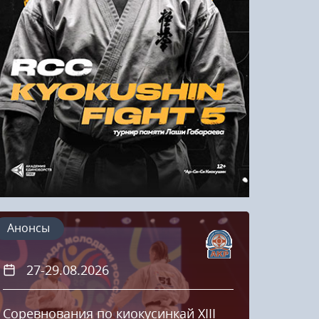
Напомнить пароль
Регистрация
Анонсы
27-29.08.2026
20
Соревнования по киокусинкай XIII
Кубок