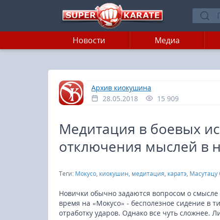
Новости
Медиа
»
Главная
Архив киокушина
28.05.2018
15 909
Медитация в боевых ис
отключения мыслей в 
Теги:
Мокусо
,
киокушин
,
медитация
,
каратэ
,
Масутацу
Новички обычно задаются вопросом о смысле 
время на «Мокусо» - бесполезное сидение в ти
отработку ударов. Однако все чуть сложнее. 