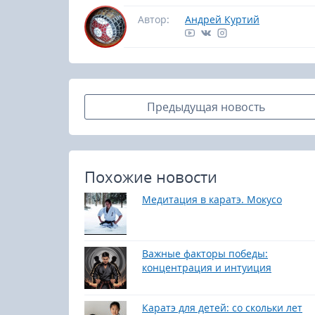
Автор:
Андрей Куртий
Предыдущая новость
Похожие новости
Медитация в каратэ. Мокусо
Важные факторы победы:
концентрация и интуиция
Каратэ для детей: со скольки лет