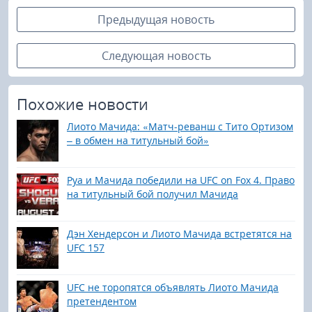
Предыдущая новость
Следующая новость
Похожие новости
Лиото Мачида: «Матч-реванш с Тито Ортизом
– в обмен на титульный бой»
Руа и Мачида победили на UFC on Fox 4. Право
на титульный бой получил Мачида
Дэн Хендерсон и Лиото Мачида встретятся на
UFC 157
UFC не торопятся объявлять Лиото Мачида
претендентом