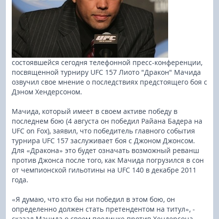
состоявшейся сегодня телефонной пресс-конференции,
посвященной турниру UFC 157 Лиото "Дракон" Мачида
озвучил свое мнение о последствиях предстоящего боя с
Дэном Хендерсоном.
Мачида, который имеет в своем активе победу в
последнем бою (4 августа он победил Райана Бадера на
UFC on Fox), заявил, что победитель главного события
турнира UFC 157 заслуживает боя с Джоном Джонсом.
Для «Дракона» это будет означать возможный реванш
против Джонса после того, как Мачида погрузился в сон
от чемпионской гильотины на UFC 140 в декабре 2011
года.
«Я думаю, что кто бы ни победил в этом бою, он
определенно должен стать претендентом на титул», -
сказал Мачида о своем поединке против Хендерсона.