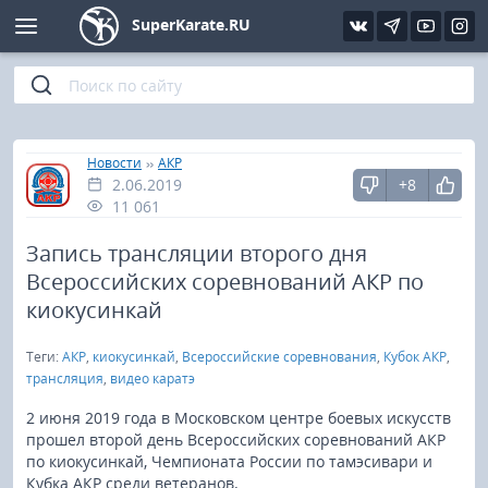
SuperKarate.RU
Киокушинкай
Фото
Интервью
Уроки каратэ
Кёкусин (IFK)
Видео
Статьи
Файлы
»
»
Главная
Новости
АКР
2.06.2019
+8
Шинкиокушинкай
Библиотека
11 061
Кекусин-кан
Запись трансляции второго дня
Всероссийских соревнований АКР по
Кикбоксинг и K-1
киокусинкай
Теги:
АКР
,
киокусинкай
,
Всероссийские соревнования
,
Кубок АКР
,
Бокс
трансляция
,
видео каратэ
UFC и MMA
2 июня 2019 года в Московском центре боевых искусств
прошел второй день Всероссийских соревнований АКР
по киокусинкай, Чемпионата России по тамэсивари и
Муай тай
Кубка АКР среди ветеранов.