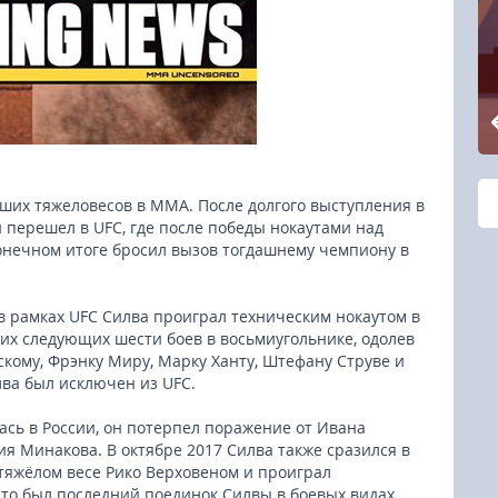
чших тяжеловесов в ММА. После долгого выступления в
н перешел в UFC, где после победы нокаутами над
онечном итоге бросил вызов тогдашнему чемпиону в
в рамках UFC Силва проиграл техническим нокаутом в
оих следующих шести боев в восьмиугольнике, одолев
кому, Фрэнку Миру, Марку Ханту, Штефану Струве и
ва был исключен из UFC.
лась в России, он потерпел поражение от Ивана
я Минакова. В октябре 2017 Силва также сразился в
 тяжёлом весе Рико Верховеном и проиграл
это был последний поединок Силвы в боевых видах