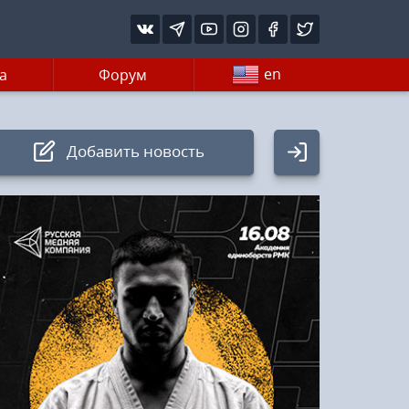
en
а
Форум
Добавить новость
Авторизация
Логин:
Пароль
Войти