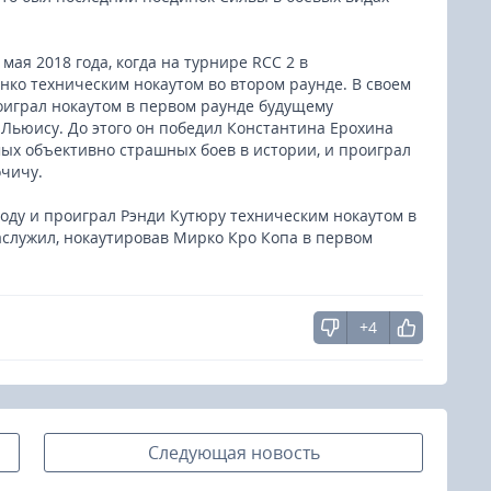
 мая 2018 года, когда на турнире RCC 2 в
нко техническим нокаутом во втором раунде. В своем
играл нокаутом в первом раунде будущему
 Льюису. До этого он победил Константина Ерохина
ых объективно страшных боев в истории, и проиграл
чичу.
году и проиграл Рэнди Кутюру техническим нокаутом в
аслужил, нокаутировав Мирко Кро Копа в первом
+4
Следующая новость