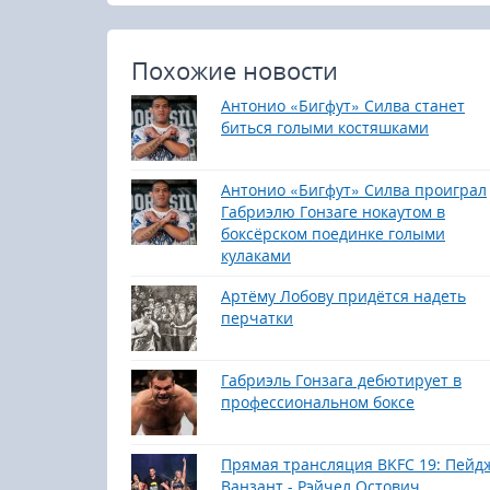
Похожие новости
Антонио «Бигфут» Силва станет
биться голыми костяшками
Антонио «Бигфут» Силва проиграл
Габриэлю Гонзаге нокаутом в
боксёрском поединке голыми
кулаками
Артёму Лобову придётся надеть
перчатки
Габриэль Гонзага дебютирует в
профессиональном боксе
Прямая трансляция BKFC 19: Пейд
Ванзант - Рэйчел Остович