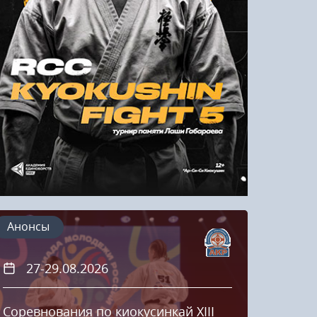
Напомнить пароль
Регистрация
Анонсы
27-29.08.2026
20
Соревнования по киокусинкай XIII
Кубок