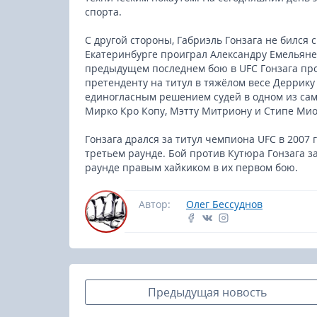
спорта.
С другой стороны, Габриэль Гонзага не бился с
Екатеринбурге проиграл Александру Емельяне
предыдущем последнем бою в UFC Гонзага про
претенденту на титул в тяжёлом весе Деррику
единогласным решением судей в одном из сам
Мирко Кро Копу, Мэтту Митриону и Стипе Мио
Гонзага дрался за титул чемпиона UFC в 2007 
третьем раунде. Бой против Кутюра Гонзага з
раунде правым хайкиком в их первом бою.
Автор:
Олег Бессуднов
Предыдущая новость