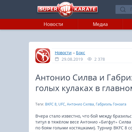
Новости
Медиа
»
»
Главная
Новости
Бокс
29.08.2019
2 378
Антонио Силва и Габриэ
голых кулаках в главно
Теги:
BKFC 8
,
UFC
,
Антонио Силва
,
Габриэль Гонзага
Вчера стало известно, что бой между бразил
титул в тяжёлом весе Антонио «Бигфут» Силва 
по боям голыми костяшками). Турнир BKFC 8 сос