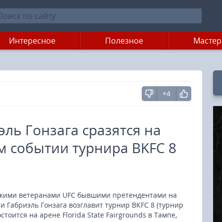
Интересное
Полезное
Мастер
+4
ль Гонзага сразятся на
м событии турнира BKFC 8
ьскими ветеранами UFC бывшими претендентами на
и Габриэль Гонзага возглавит турнир BKFC 8 (турнир
тоится на арене Florida State Fairgrounds в Тампе,