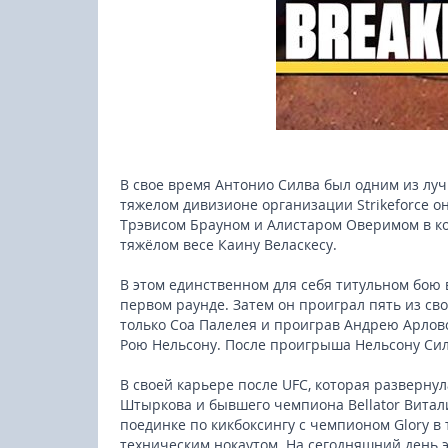
В свое время Антонио Силва был одним из лу
тяжелом дивизионе организации Strikeforce о
Трэвисом Брауном и Алистаром Оверимом в к
тяжёлом весе Каину Веласкесу.
В этом единственном для себя титульном бою 
первом раунде. Затем он проиграл пять из св
только Соа Палелея и проиграв Андрею Арловс
Рою Нельсону. После проигрыша Нельсону Сил
В своей карьере после UFC, которая разверну
Штыркова и бывшего чемпиона Bellator Витали
поединке по кикбоксингу с чемпионом Glory в
техническим нокаутом. На сегодняшний день 