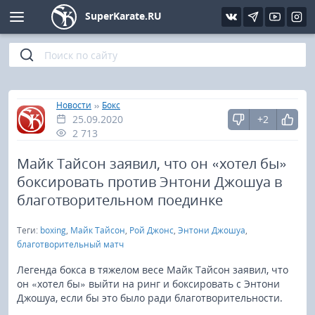
SuperKarate.RU
Киокушинкай
Фото
Интервью
Уроки каратэ
Кёкусин (IFK)
Видео
Статьи
Файлы
»
»
Главная
Новости
Бокс
25.09.2020
+2
Шинкиокушинкай
Библиотека
2 713
Кекусин-кан
Майк Тайсон заявил, что он «хотел бы»
боксировать против Энтони Джошуа в
Кикбоксинг и K-1
благотворительном поединке
Теги:
boxing
,
Майк Тайсон
,
Рой Джонс
,
Энтони Джошуа
,
Бокс
благотворительный матч
UFC и MMA
Легенда бокса в тяжелом весе Майк Тайсон заявил, что
он «хотел бы» выйти на ринг и боксировать с Энтони
Джошуа, если бы это было ради благотворительности.
Муай тай