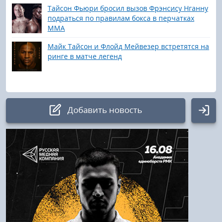
Тайсон Фьюри бросил вызов Фрэнсису Нганну
подраться по правилам бокса в перчатках
ММА
Майк Тайсон и Флойд Мейвезер встретятся на
ринге в матче легенд
Добавить новость
Авторизация
Логин:
Пароль